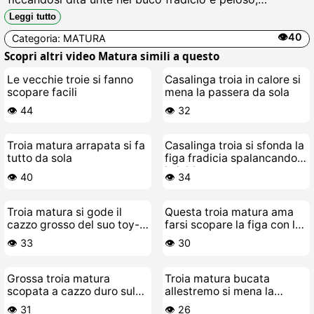
gemendo come una zoccola mentre si schizzareano
Leggi tutto
succhi bollenti sulla passera selvaggia Cazzo, che
👁️40
Categoria:
MATURA
porca.
Scopri altri video Matura simili a questo
Le vecchie troie si fanno
Casalinga troia in calore si
scopare facili
mena la passera da sola
👁️ 44
👁️ 32
Troia matura arrapata si fa
Casalinga troia si sfonda la
tutto da sola
figa fradicia spalancando
le labbra
👁️ 40
👁️ 34
Troia matura si gode il
Questa troia matura ama
cazzo grosso del suo toy-
farsi scopare la figa con le
boy
dita
👁️ 33
👁️ 30
Grossa troia matura
Troia matura bucata
scopata a cazzo duro sul
allestremo si mena la
letto
passera fino a sborrare
👁️ 31
👁️ 26