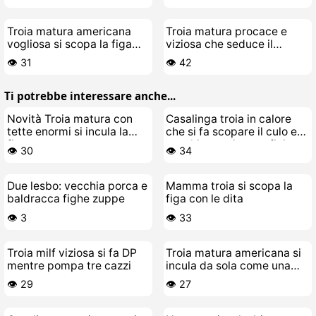
Troia matura americana
Troia matura procace e
vogliosa si scopa la figa
viziosa che seduce il
con le dita
giovane idraulico
👁️ 31
👁️ 42
Ti potrebbe interessare anche...
Novità Troia matura con
Casalinga troia in calore
tette enormi si incula la
che si fa scopare il culo e
figa
succhia cazzi a non finire
👁️ 30
👁️ 34
Due lesbo: vecchia porca e
Mamma troia si scopa la
baldracca fighe zuppe
figa con le dita
👁️ 3
👁️ 33
Troia milf viziosa si fa DP
Troia matura americana si
mentre pompa tre cazzi
incula da sola come una
pazza
👁️ 29
👁️ 27