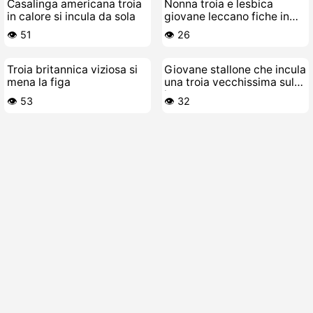
Casalinga americana troia
Nonna troia e lesbica
in calore si incula da sola
giovane leccano fiche in
una stanza piena di mature
👁️ 51
👁️ 26
porche
Troia britannica viziosa si
Giovane stallone che incula
mena la figa
una troia vecchissima sul
letto
👁️ 53
👁️ 32