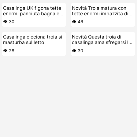
Casalinga UK figona tette
Novità Troia matura con
enormi panciuta bagna e
tette enormi impazzita di
scopa
cazzo
👁️ 30
👁️ 46
Casalinga cicciona troia si
Novità Questa troia di
masturba sul letto
casalinga ama sfregarsi la
figa bagnata
👁️ 28
👁️ 30