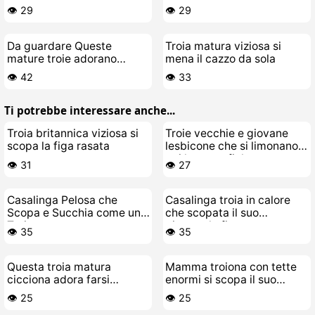
masturba
👁️ 29
👁️ 29
Da guardare Queste
Troia matura viziosa si
mature troie adorano
mena il cazzo da sola
allenarsi nude
👁️ 42
👁️ 33
Ti potrebbe interessare anche...
Troia britannica viziosa si
Troie vecchie e giovane
scopa la figa rasata
lesbicone che si limonano e
poi leccano fiche
👁️ 31
👁️ 27
Casalinga Pelosa che
Casalinga troia in calore
Scopa e Succhia come una
che scopata il suo
Troia
giocattolo figo
👁️ 35
👁️ 35
Questa troia matura
Mamma troiona con tette
cicciona adora farsi
enormi si scopa il suo
scopare e succhiare cazzi
giocattolo
👁️ 25
👁️ 25