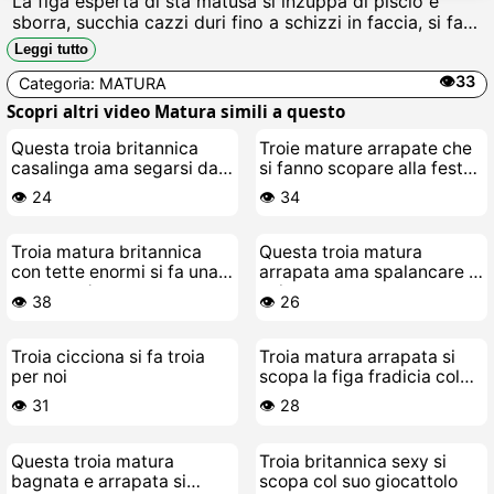
La figa esperta di sta matusa si inzuppa di piscio e
sborra, succhia cazzi duri fino a schizzi in faccia, si fa
scopare profondo e urla mentre le colano i succhi dalla
Leggi tutto
passera gonfia.
👁️33
Categoria:
MATURA
Scopri altri video Matura simili a questo
Questa troia britannica
Troie mature arrapate che
casalinga ama segarsi da
si fanno scopare alla festa
sola come una puttana
del cazzo
👁️ 24
👁️ 34
Troia matura britannica
Questa troia matura
con tette enormi si fa una
arrapata ama spalancare il
scopata da paura
culo
👁️ 38
👁️ 26
Troia cicciona si fa troia
Troia matura arrapata si
per noi
scopa la figa fradicia col
vibratore Hitachi
👁️ 31
👁️ 28
Questa troia matura
Troia britannica sexy si
bagnata e arrapata si
scopa col suo giocattolo