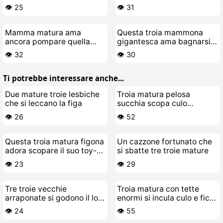
sborra
👁️ 25
👁️ 31
Mamma matura ama
Questa troia mammona
ancora pompare quella
gigantesca ama bagnarsi
figa
da sola
👁️ 32
👁️ 30
Ti potrebbe interessare anche...
Due mature troie lesbiche
Troia matura pelosa
che si leccano la figa
succhia scopa culo
sborrata
👁️ 26
👁️ 52
Questa troia matura figona
Un cazzone fortunato che
adora scopare il suo toy-
si sbatte tre troie mature
boy cazzaro
👁️ 23
👁️ 29
Tre troie vecchie
Troia matura con tette
arraponate si godono il loro
enormi si incula culo e fica
cazzetto giovane
insieme
👁️ 24
👁️ 55