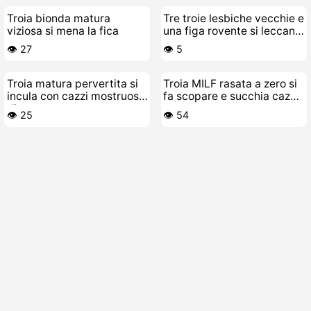
Troia bionda matura
Tre troie lesbiche vecchie e
viziosa si mena la fica
una figa rovente si leccano
e scopano
👁️ 27
👁️ 5
Troia matura pervertita si
Troia MILF rasata a zero si
incula con cazzi mostruosi
fa scopare e succhia cazzo
di gomma
come una porca
👁️ 25
👁️ 54