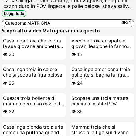
La casalinga britannica Amy, troia vogliosa, ti ingoia il
cazzo duro in POV lingette le palle pelose, sbava saliva
sul gambo venoso, ti guarda con occhi da puttana
Leggi tutto
mentre ti svuota le palle succhiando fino allultima
👁️31
Categoria:
MATRIGNA
goccia di sborra calda in gola.
Scopri altri video Matrigna simili a questo
Casalinga troia che scopa
Vecchie troie arrapate e
la sua giovane amichetta
giovani lesbiche lo fanno
lesbica
alla grande
👁️ 30
👁️ 15
Casalinga troia in calore
Casalinga americana troia
che si scopa la figa pelosa
bollente si bagna la figa
fradicia
👁️ 25
👁️ 24
Questa troia bollente di
Scopare una troia matura
mamma cerca un cazzo da
cicciona in stile POV
scopare
👁️ 22
👁️ 39
Casalinga bionda troia urla
Mamma troia che si
come una puttana quando
struscia la figa sul divano