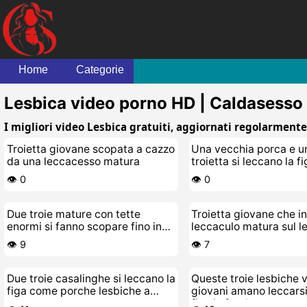
Home
Categorie
Lesbica video porno HD | Caldasesso
I migliori video Lesbica gratuiti, aggiornati regolarmente 
Troietta giovane scopata a cazzo
Una vecchia porca e u
da una leccacesso matura
troietta si leccano la fi
👁️ 0
👁️ 0
Due troie mature con tette
Troietta giovane che i
enormi si fanno scopare fino in
leccaculo matura sul le
fondo
👁️ 9
👁️ 7
Due troie casalinghe si leccano la
Queste troie lesbiche 
figa come porche lesbiche a
giovani amano leccarsi 
casa
fino in fondo