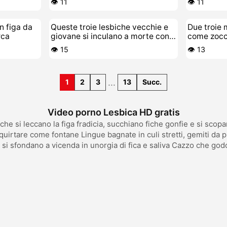
👁️ 11
👁️ 11
in figa da
Queste troie lesbiche vecchie e
Due troie 
rca
giovane si inculano a morte con
come zocc
lo strapon
lesbica ra
👁️ 15
👁️ 13
...
1
2
3
13
Succ.
Video porno Lesbica HD gratis
che si leccano la figa fradicia, succhiano fiche gonfie e si sco
quirtare come fontane Lingue bagnate in culi stretti, gemiti da 
 si sfondano a vicenda in unorgia di fica e saliva Cazzo che god