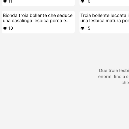
👁️ 11
👁️ 10
Bionda troia bollente che seduce
Troia bollente leccata 
una casalinga lesbica porca e
una lesbica matura po
viziosa
👁️ 10
👁️ 15
Due troie lesbi
enormi fino a s
che