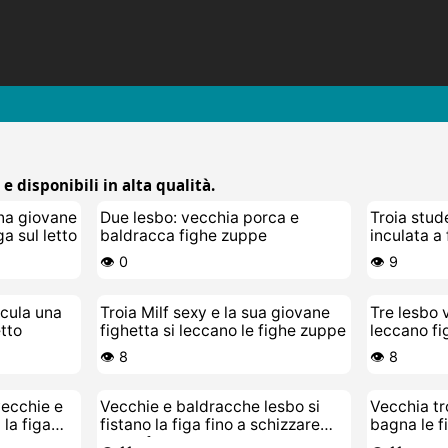
e disponibili in alta qualità.
na giovane
Due lesbo: vecchia porca e
Troia stud
ga sul letto
baldracca fighe zuppe
inculata a
👁️ 0
👁️ 9
ncula una
Troia Milf sexy e la sua giovane
Tre lesbo 
tto
fighetta si leccano le fighe zuppe
leccano fi
👁️ 8
👁️ 8
vecchie e
Vecchie e baldracche lesbo si
Vecchia tr
la figa
fistano la figa fino a schizzare
bagna le f
come fontane