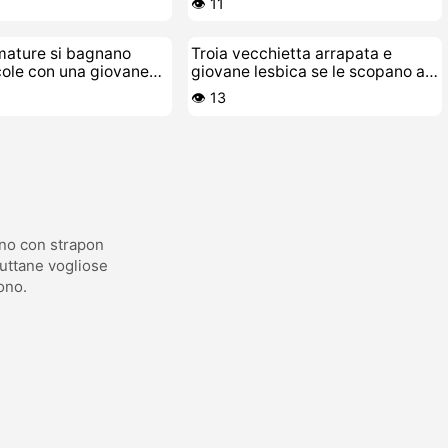
👁️ 11
mature si bagnano
Troia vecchietta arrapata e
ole con una giovane
giovane lesbica se le scopano a
gazza
cazzo di figa
👁️ 13
pano con strapon
puttane vogliose
ono.