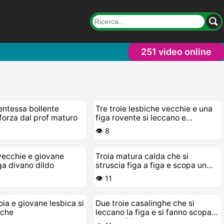
251 video online
entessa bollente
Tre troie lesbiche vecchie e una
 forza dal prof maturo
figa rovente si leccano e
scopano
👁️ 8
vecchie e giovane
Troia matura calda che si
ga divano dildo
struscia figa a figa e scopa un
giovane cazzetto fresco
👁️ 11
oia e giovane lesbica si
Due troie casalinghe che si
iche
leccano la figa e si fanno scopare
a suon di lingua