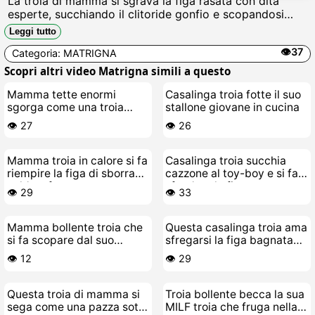
La troia di mamma si sgrava la figa rasata con dita
esperte, succhiando il clitoride gonfio e scopandosi
forte fino a schizzareare sborra calda sul letto,
Leggi tutto
gemendo cazzo sì.
👁️37
Categoria:
MATRIGNA
Scopri altri video Matrigna simili a questo
Mamma tette enormi
Casalinga troia fotte il suo
sgorga come una troia
stallone giovane in cucina
quando sborra
👁️ 27
👁️ 26
Mamma troia in calore si fa
Casalinga troia succhia
riempire la figa di sborra
cazzone al toy-boy e si fa
calda e fresca
sfondare la figa
👁️ 29
👁️ 33
Mamma bollente troia che
Questa casalinga troia ama
si fa scopare dal suo
sfregarsi la figa bagnata
stallone
sotto la doccia
👁️ 12
👁️ 29
Questa troia di mamma si
Troia bollente becca la sua
sega come una pazza sotto
MILF troia che fruga nella