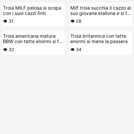
Troia MILF pelosa si scopa
Milf troia succhia il cazzo al
con i suoi cazzi finti
suo giovane stallone e si fa
scopare la figa pelosa
👁️ 31
👁️ 28
Troia americana matura
Troia britannica con tette
BBW con tette enormi si fa
enormi si mena la passera
troia
👁️ 32
👁️ 34