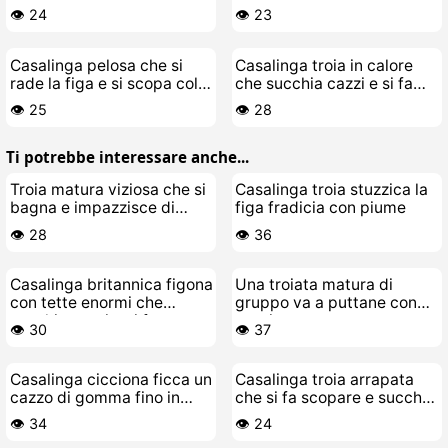
la doccia
sua stanza
👁️ 24
👁️ 23
Casalinga pelosa che si
Casalinga troia in calore
rade la figa e si scopa col
che succhia cazzi e si fa
cazzo finto
scopare in POV ravvicinato
👁️ 25
👁️ 28
Ti potrebbe interessare anche...
Troia matura viziosa che si
Casalinga troia stuzzica la
bagna e impazzisce di
figa fradicia con piume
cazzo
👁️ 28
👁️ 36
Casalinga britannica figona
Una troiata matura di
con tette enormi che
gruppo va a puttane con
succhia cazzi e si fa
cazzi ovunque
👁️ 30
👁️ 37
scopare
Casalinga cicciona ficca un
Casalinga troia arrapata
cazzo di gomma fino in
che si fa scopare e succhia
fondo nella sua figa
carichi multipli di sborra
👁️ 34
👁️ 24
slabbrata