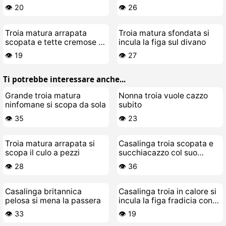
giovane stallone
👁️ 20
👁️ 26
Troia matura arrapata
Troia matura sfondata si
scopata e tette cremose di
incula la figa sul divano
sborra
👁️ 19
👁️ 27
Ti potrebbe interessare anche...
Grande troia matura
Nonna troia vuole cazzo
ninfomane si scopa da sola
subito
👁️ 35
👁️ 23
Troia matura arrapata si
Casalinga troia scopata e
scopa il culo a pezzi
succhiacazzo col suo
amante
👁️ 28
👁️ 36
Casalinga britannica
Casalinga troia in calore si
pelosa si mena la passera
incula la figa fradicia con
olio
👁️ 33
👁️ 19