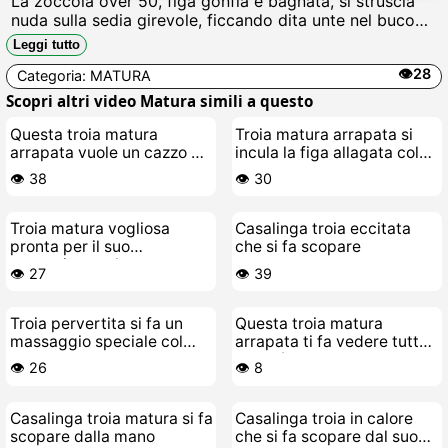
La zoccola over 50, figa gonfia e bagnata, si struscia
nuda sulla sedia girevole, ficcando dita unte nel buco
fradicio, gemendo come una puttana in calore mentre si
Leggi tutto
scopa da sola fino al schizzare Cazzo, che troia.
👁️28
Categoria:
MATURA
Scopri altri video Matura simili a questo
Questa troia matura
Troia matura arrapata si
arrapata vuole un cazzo da
incula la figa allagata col
scopare alla follia
vibratore
👁️ 38
👁️ 30
Troia matura vogliosa
Casalinga troia eccitata
pronta per il suo
che si fa scopare
cazzogiocattolo
👁️ 27
👁️ 39
Troia pervertita si fa un
Questa troia matura
massaggio speciale col
arrapata ti fa vedere tutto
cazzo
e di più
👁️ 26
👁️ 8
Casalinga troia matura si fa
Casalinga troia in calore
scopare dalla mano
che si fa scopare dal suo