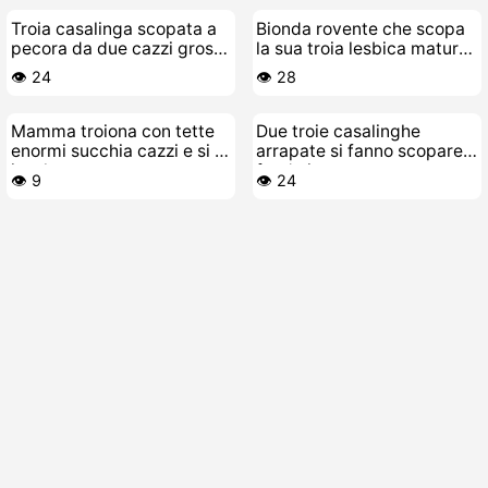
Troia casalinga scopata a
Bionda rovente che scopa
pecora da due cazzi grossi
la sua troia lesbica matura
contemporaneamente
tutta la notte
👁️ 24
👁️ 28
Mamma troiona con tette
Due troie casalinghe
enormi succhia cazzi e si fa
arrapate si fanno scopare a
inzalare
fondo in un terzetto
👁️ 9
👁️ 24
bollente