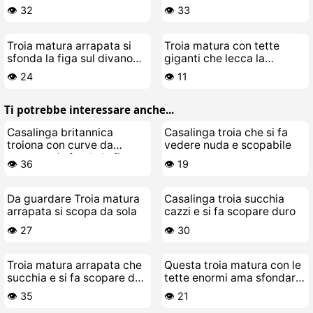
👁️ 32
👁️ 33
Troia matura arrapata si
Troia matura con tette
sfonda la figa sul divano
giganti che lecca la
col Hitachi
fighetta giovane di una
👁️ 24
👁️ 11
babbina
Ti potrebbe interessare anche...
Casalinga britannica
Casalinga troia che si fa
troiona con curve da
vedere nuda e scopabile
scopare si sfonda la figa
👁️ 36
👁️ 19
Da guardare Troia matura
Casalinga troia succhia
arrapata si scopa da sola
cazzi e si fa scopare duro
👁️ 27
👁️ 30
Troia matura arrapata che
Questa troia matura con le
succhia e si fa scopare dal
tette enormi ama sfondarsi
suo stallone più giovane
la figa bagnata
👁️ 35
👁️ 21