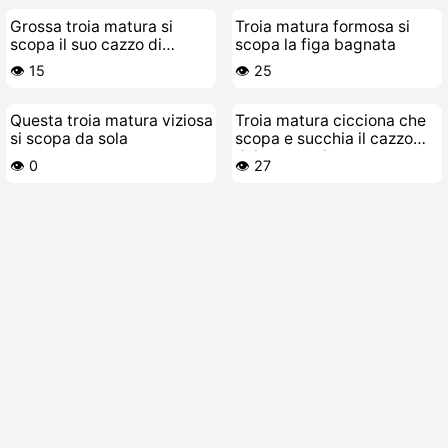
Grossa troia matura si
Troia matura formosa si
scopa il suo cazzo di
scopa la figa bagnata
gomma
👁️ 15
👁️ 25
Questa troia matura viziosa
Troia matura cicciona che
si scopa da sola
scopa e succhia il cazzo
del suo toy-boy
👁️ 0
👁️ 27