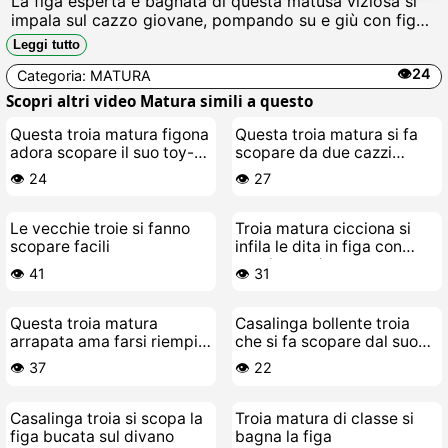
La figa esperta e bagnata di questa matusa viziosa si
impala sul cazzo giovane, pompando su e giù con figa
che schizza succhi, urlando mentre si fa sfondare le
Leggi tutto
palle fino a sborrarle in gola.
👁️24
Categoria:
MATURA
Scopri altri video Matura simili a questo
Questa troia matura figona
Questa troia matura si fa
adora scopare il suo toy-
scopare da due cazzi
boy cazzaro
grossi in figa e culo
👁️ 24
👁️ 27
Le vecchie troie si fanno
Troia matura cicciona si
scopare facili
infila le dita in figa con
parolacce da puttana
👁️ 41
👁️ 31
Questa troia matura
Casalinga bollente troia
arrapata ama farsi riempire
che si fa scopare dal suo
la figa di sborra
stallone giovane
👁️ 37
👁️ 22
Casalinga troia si scopa la
Troia matura di classe si
figa bucata sul divano
bagna la figa