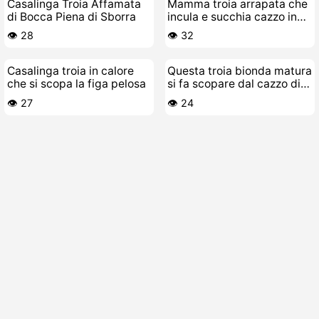
Casalinga Troia Affamata
Mamma troia arrapata che
di Bocca Piena di Sborra
incula e succhia cazzo in
POV a pecorina
👁️ 28
👁️ 32
Casalinga troia in calore
Questa troia bionda matura
che si scopa la figa pelosa
si fa scopare dal cazzo di
gomma
👁️ 27
👁️ 24