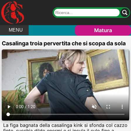
Matura
MENU
Casalinga troia pervertita che si scopa da sola
La figa bagnata della casalinga kink si sfonda col cazzo
finto, succhia dildo enormi e si incula il culo fino a