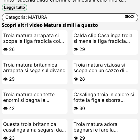
schizzare sborra finta, gemendo come una zoccola in
Leggi tutto
calore, troia solitaria che si fa scopare dal toys.
👁️32
Categoria:
MATURA
Scopri altri video Matura simili a questo
Troia matura arrapata si
Calda clip Casalinga troia
scopa la figa fradicia col
si mena la figa fradicia
vibratore Hitachi
piano piano
👁️ 26
👁️ 29
Troia matura britannica
Troia matura viziosa si
arrapata si sega sul divano
scopa con un cazzo di
gomma
👁️ 29
👁️ 28
Troia matura con tette
Casalinga troia in calore si
enormi si bagna le
fotte la figa e sborra
mutande
urlando
👁️ 42
👁️ 30
Questa troia britannica
Troia matura adora
casalinga ama segarsi da
bagnarsi e fare la
sola come una puttana
selvaggia
👁️ 23
👁️ 29