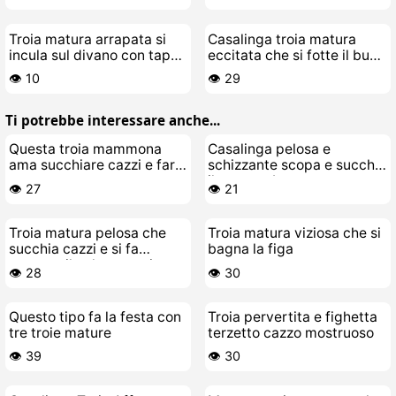
Troia matura arrapata si
Casalinga troia matura
incula sul divano con tappo
eccitata che si fotte il buco
anale
sul letto
👁️ 10
👁️ 29
Ti potrebbe interessare anche...
Questa troia mammona
Casalinga pelosa e
ama succhiare cazzi e farsi
schizzante scopa e succhia
scopare
il suo toy-boy
👁️ 27
👁️ 21
Troia matura pelosa che
Troia matura viziosa che si
succhia cazzi e si fa
bagna la figa
scopare il culo a pezzi
👁️ 28
👁️ 30
Questo tipo fa la festa con
Troia pervertita e fighetta
tre troie mature
terzetto cazzo mostruoso
👁️ 39
👁️ 30