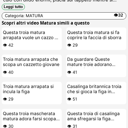
sfrega la figa bagnata, geme come una porca in calore
Leggi tutto
implorando sborra calda.
👁️32
Categoria:
MATURA
Scopri altri video Matura simili a questo
Questa troia matura
Questa troia matura si fa
arrapata vuole un cazzo da
coprire la faccia di sborra
scopare alla follia
👁️ 42
👁️ 29
Troia matura arrapata che
Da guardare Queste
scopa un cazzetto giovane
mature troie adorano
allenarsi nude
👁️ 40
👁️ 41
Troia matura arrapata si
Casalinga britannica troia
incula la figa
che si gioca la figa in
cucina
👁️ 29
👁️ 51
Questa troia mascherata
Questa troia di casalinga
matura adora farsi scopare
ama sfregarsi la figa
dal suo cazzo giocattolo
fradicia
👁️ 30
👁️ 31