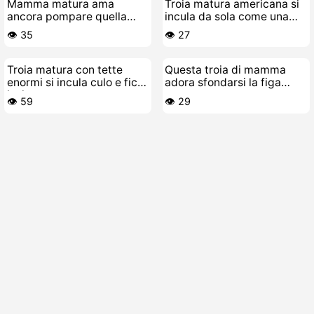
Mamma matura ama
Troia matura americana si
ancora pompare quella
incula da sola come una
figa
pazza
👁️ 35
👁️ 27
Troia matura con tette
Questa troia di mamma
enormi si incula culo e fica
adora sfondarsi la figa
insieme
succosa
👁️ 59
👁️ 29