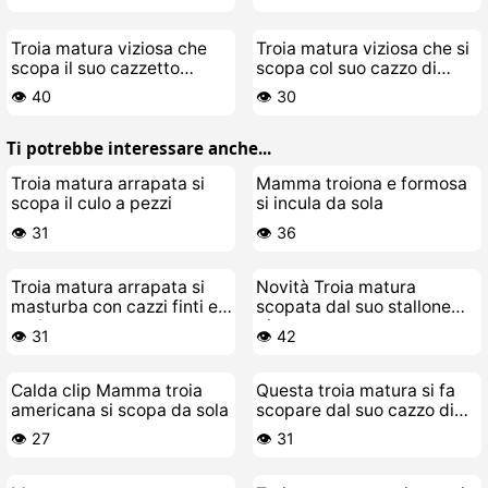
Troia matura viziosa che
Troia matura viziosa che si
scopa il suo cazzetto
scopa col suo cazzo di
giovane
gomma
👁️ 40
👁️ 30
Ti potrebbe interessare anche...
Troia matura arrapata si
Mamma troiona e formosa
scopa il culo a pezzi
si incula da sola
👁️ 31
👁️ 36
Troia matura arrapata si
Novità Troia matura
masturba con cazzi finti e
scopata dal suo stallone
parla sporco
giovane
👁️ 31
👁️ 42
Calda clip Mamma troia
Questa troia matura si fa
americana si scopa da sola
scopare dal suo cazzo di
giocattolo
👁️ 27
👁️ 31