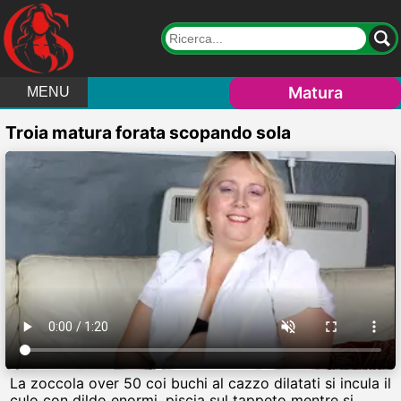
Matura
MENU
Troia matura forata scopando sola
La zoccola over 50 coi buchi al cazzo dilatati si incula il
culo con dildo enormi, piscia sul tappeto mentre si