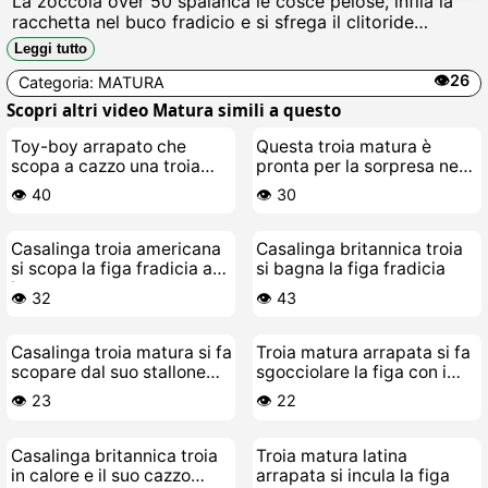
La zoccola over 50 spalanca le cosce pelose, infila la
racchetta nel buco fradicio e si sfrega il clitoride
gonfio, gemendo come una vacca in calore mentre il
Leggi tutto
manico le scopa la passera zuppa di sborra e piscio
👁️26
Categoria:
MATURA
Cazzo, che porca.
Scopri altri video Matura simili a questo
Toy-boy arrapato che
Questa troia matura è
scopa a cazzo una troia
pronta per la sorpresa nera
matura porca
nel suo culo
👁️ 40
👁️ 30
Casalinga troia americana
Casalinga britannica troia
si scopa la figa fradicia a
si bagna la figa fradicia
letto
👁️ 32
👁️ 43
Casalinga troia matura si fa
Troia matura arrapata si fa
scopare dal suo stallone
sgocciolare la figa con i
giovane
cazzi di gomma
👁️ 23
👁️ 22
Casalinga britannica troia
Troia matura latina
in calore e il suo cazzo
arrapata si incula la figa