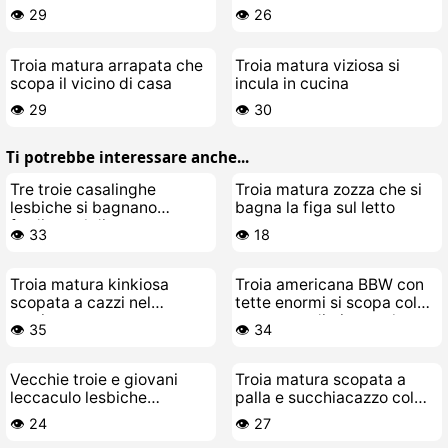
giocattolo preferito
👁️ 29
👁️ 26
Troia matura arrapata che
Troia matura viziosa si
scopa il vicino di casa
incula in cucina
👁️ 29
👁️ 30
Ti potrebbe interessare anche...
Tre troie casalinghe
Troia matura zozza che si
lesbiche si bagnano
bagna la figa sul letto
fradice sul divano
👁️ 33
👁️ 18
Troia matura kinkiosa
Troia americana BBW con
scopata a cazzi nel
tette enormi si scopa col
seminterrato
suo cazzo di giocattolo
👁️ 35
👁️ 34
Vecchie troie e giovani
Troia matura scopata a
leccaculo lesbiche
palla e succhiacazzo col
scopano senza freni e poi
suo stallone giovane
👁️ 24
👁️ 27
pure di più