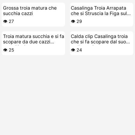
Grossa troia matura che
Casalinga Troia Arrapata
succhia cazzi
che si Struscia la Figa sul
Divano
👁️ 27
👁️ 29
Troia matura succhia e si fa
Calda clip Casalinga troia
scopare da due cazzi
che si fa scopare dal suo
grossi insieme
stallone giovane
👁️ 25
👁️ 24