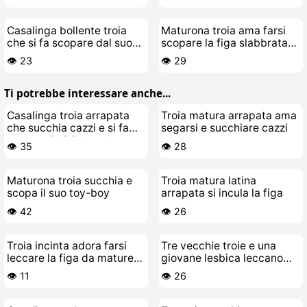
Casalinga bollente troia
Maturona troia ama farsi
che si fa scopare dal suo
scopare la figa slabbrata
stallone giovane
dalla sua forchetta
👁️ 23
👁️ 29
Ti potrebbe interessare anche...
Casalinga troia arrapata
Troia matura arrapata ama
che succhia cazzi e si fa
segarsi e succhiare cazzi
scopare in POV crudo
👁️ 35
👁️ 28
Maturona troia succhia e
Troia matura latina
scopa il suo toy-boy
arrapata si incula la figa
👁️ 42
👁️ 26
Troia incinta adora farsi
Tre vecchie troie e una
leccare la figa da mature
giovane lesbica leccano
lesbicone
lingue sul divano
👁️ 11
👁️ 26