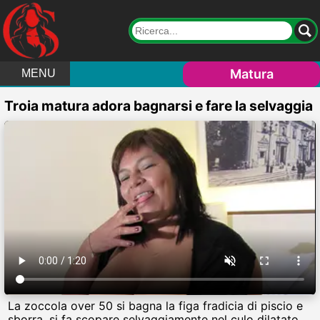
Matura
MENU
Troia matura adora bagnarsi e fare la selvaggia
La zoccola over 50 si bagna la figa fradicia di piscio e
sborra, si fa scopare selvaggiamente nel culo dilatato,