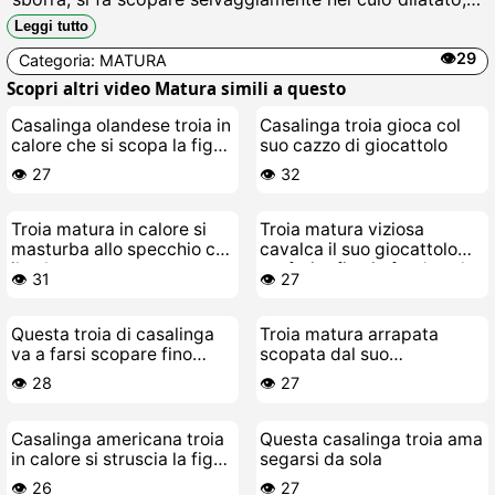
urla come una puttana mentre si incula con cazzi
Leggi tutto
enormi e oggetti sporchi, troia insaziabile.
👁️29
Categoria:
MATURA
Scopri altri video Matura simili a questo
Casalinga olandese troia in
Casalinga troia gioca col
calore che si scopa la figa
suo cazzo di giocattolo
con un cazzo mostruoso
👁️ 27
👁️ 32
Troia matura in calore si
Troia matura viziosa
masturba allo specchio con
cavalca il suo giocattolo
il culo
preferito fino in fondo sul
👁️ 31
👁️ 27
letto
Questa troia di casalinga
Troia matura arrapata
va a farsi scopare fino
scopata dal suo
allorgasmo
cazzeggiatore giovane
👁️ 28
👁️ 27
Casalinga americana troia
Questa casalinga troia ama
in calore si struscia la figa
segarsi da sola
fradicia in albergo
👁️ 26
👁️ 27