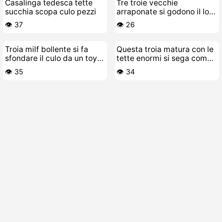
Casalinga tedesca tette
Tre troie vecchie
succhia scopa culo pezzi
arraponate si godono il loro
cazzetto giovane
👁️ 37
👁️ 26
Troia milf bollente si fa
Questa troia matura con le
sfondare il culo da un toy-
tette enormi si sega come
boy
una pazza
👁️ 35
👁️ 34