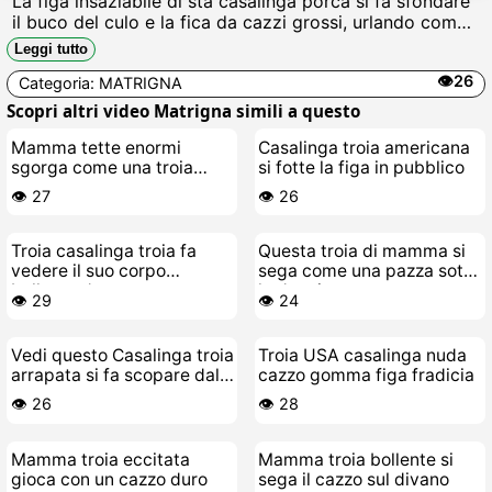
La figa insaziabile di sta casalinga porca si fa sfondare
il buco del culo e la fica da cazzi grossi, urlando come
una ninfomane mentre si schizzareano addosso litri di
Leggi tutto
sborra calda, inculata senza pietà fino allorgasmo
👁️26
Categoria:
MATRIGNA
maniaco.
Scopri altri video Matrigna simili a questo
Mamma tette enormi
Casalinga troia americana
sgorga come una troia
si fotte la figa in pubblico
quando sborra
👁️ 27
👁️ 26
Troia casalinga troia fa
Questa troia di mamma si
vedere il suo corpo
sega come una pazza sotto
bollente da scopare
la doccia
👁️ 29
👁️ 24
Vedi questo Casalinga troia
Troia USA casalinga nuda
arrapata si fa scopare dal
cazzo gomma figa fradicia
suo stallone giovane
👁️ 26
👁️ 28
Mamma troia eccitata
Mamma troia bollente si
gioca con un cazzo duro
sega il cazzo sul divano