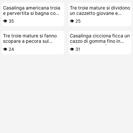
Casalinga americana troia
Tre troie mature si dividono
e pervertita si bagna come
un cazzetto giovane e
una fontana
birichino
👁️ 35
👁️ 25
Tre troie mature si fanno
Casalinga cicciona ficca un
scopare a pecora sul
cazzo di gomma fino in
divano
fondo nella sua figa
👁️ 24
👁️ 31
slabbrata