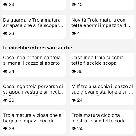
👁️ 33
👁️ 40
Da guardare Troia matura
Novità Troia matura con
arrapata che si fa scopare
tette enormi impazzita di
dal suo stallone più
cazzo
👁️ 23
👁️ 41
giovane
Ti potrebbe interessare anche...
Casalinga britannica troia
Casalinga troia succhia
si mena il cazzo allaperto
tette flaccide scopa
👁️ 34
👁️ 36
Casalinga troia perversa si
Milf troia succhia il cazzo al
strappa i vestiti e si incula
suo giovane stallone e si fa
la figa con le dita
scopare la figa pelosa
👁️ 26
👁️ 24
Troia matura viziosa che si
Troia matura cicciona
bagna e impazzisce di
mostra le sue tette sode
cazzo
👁️ 26
👁️ 24