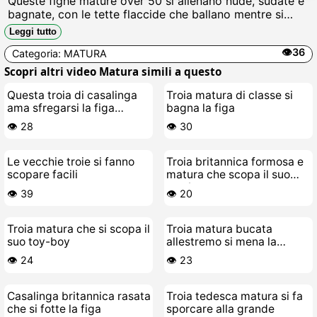
Queste fighe mature over 50 si allenano nude, sudate e
bagnate, con le tette flaccide che ballano mentre si
chinano spalancando il culo grasso pronto per cazzi
Leggi tutto
duri da scopare senza pietà Gemiti e fica fradicia
👁️36
Categoria:
MATURA
garantiti.
Scopri altri video Matura simili a questo
Questa troia di casalinga
Troia matura di classe si
ama sfregarsi la figa
bagna la figa
fradicia
👁️ 28
👁️ 30
Le vecchie troie si fanno
Troia britannica formosa e
scopare facili
matura che scopa il suo
toy-boy
👁️ 39
👁️ 20
Troia matura che si scopa il
Troia matura bucata
suo toy-boy
allestremo si mena la
passera fino a sborrare
👁️ 24
👁️ 23
Casalinga britannica rasata
Troia tedesca matura si fa
che si fotte la figa
sporcare alla grande