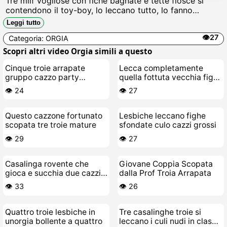
Tre milf vogliose con fiche bagnate e tette flosce si
contendono il toy-boy, lo leccano tutto, lo fanno
gemere e lo prosciugano tra cazzi succhiati e scopate
Leggi tutto
violente fino a sborrare ovunque.
👁️27
Categoria:
ORGIA
Scopri altri video Orgia simili a questo
Cinque troie arrapate
Lecca completamente
gruppo cazzo party
quella fottuta vecchia figa,
invitano guardare
giovane troia
👁️ 24
👁️ 27
Questo cazzone fortunato
Lesbiche leccano fighe
scopata tre troie mature
sfondate culo cazzi grossi
👁️ 29
👁️ 27
Casalinga rovente che
Giovane Coppia Scopata
gioca e succhia due cazzi
dalla Prof Troia Arrapata
grossi
👁️ 33
👁️ 26
Quattro troie lesbiche in
Tre casalinghe troie si
unorgia bollente a quattro
leccano i culi nudi in classe