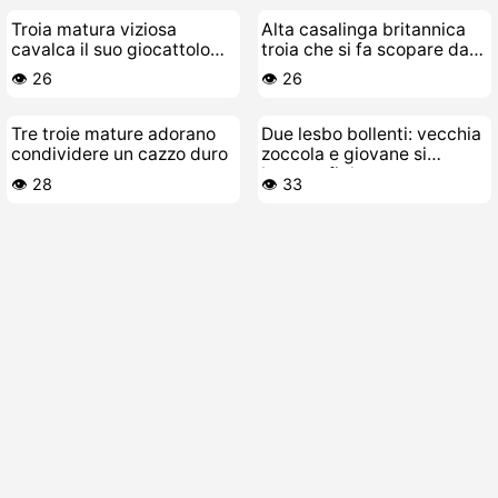
Troia matura viziosa
Alta casalinga britannica
cavalca il suo giocattolo
troia che si fa scopare dal
preferito fino in fondo sul
suo stallone giovane
👁️ 26
👁️ 26
letto
Tre troie mature adorano
Due lesbo bollenti: vecchia
condividere un cazzo duro
zoccola e giovane si
bagano fighe
👁️ 28
👁️ 33