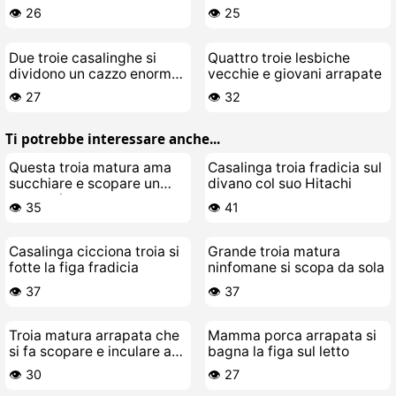
darte
👁️ 26
👁️ 25
Due troie casalinghe si
Quattro troie lesbiche
dividono un cazzo enorme
vecchie e giovani arrapate
in un terzetto bollente
👁️ 27
👁️ 32
Ti potrebbe interessare anche...
Questa troia matura ama
Casalinga troia fradicia sul
succhiare e scopare un
divano col suo Hitachi
cazzo giovane
👁️ 35
👁️ 41
Casalinga cicciona troia si
Grande troia matura
fotte la figa fradicia
ninfomane si scopa da sola
👁️ 37
👁️ 37
Troia matura arrapata che
Mamma porca arrapata si
si fa scopare e inculare a
bagna la figa sul letto
manetta
👁️ 30
👁️ 27