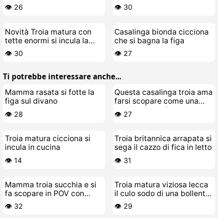
di continuo
👁️ 26
👁️ 30
Novità Troia matura con
Casalinga bionda cicciona
tette enormi si incula la
che si bagna la figa
figa
👁️ 30
👁️ 27
Ti potrebbe interessare anche...
Mamma rasata si fotte la
Questa casalinga troia ama
figa sul divano
farsi scopare come una
puttana in cucina
👁️ 28
👁️ 27
Troia matura cicciona si
Troia britannica arrapata si
incula in cucina
sega il cazzo di fica in letto
👁️ 14
👁️ 31
Mamma troia succhia e si
Troia matura viziosa lecca
fa scopare in POV con
il culo sodo di una bollente
sborrata in faccia
lesbica giovane
👁️ 32
👁️ 29