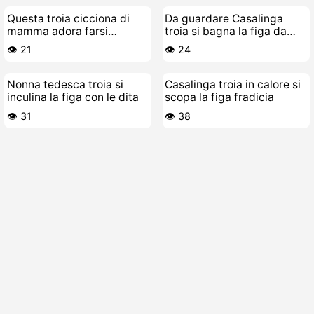
Questa troia cicciona di
Da guardare Casalinga
mamma adora farsi
troia si bagna la figa da
scopare duro e a lungo
sola
👁️ 21
👁️ 24
Nonna tedesca troia si
Casalinga troia in calore si
inculina la figa con le dita
scopa la figa fradicia
👁️ 31
👁️ 38