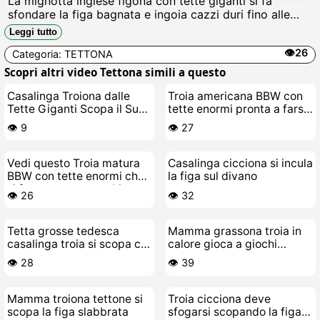
La mignotta inglese figona con tette giganti si fa
sfondare la figa bagnata e ingoia cazzi duri fino alle
palle, gemendo come una puttana in calore mentre si fa
Leggi tutto
scopare senza pietà e si fa coprire di sborra calda.
👁️26
Categoria:
TETTONA
Scopri altri video Tettona simili a questo
Casalinga Troiona dalle
Troia americana BBW con
Tette Giganti Scopa il Suo
tette enormi pronta a farsi
Giovane Stallone
scopare da perversa
👁️ 9
👁️ 27
Vedi questo Troia matura
Casalinga cicciona si incula
BBW con tette enormi che
la figa sul divano
si fa scopare e succhia
👁️ 26
👁️ 32
cazzi
Tetta grosse tedesca
Mamma grassona troia in
casalinga troia si scopa coi
calore gioca a giochi
suoi giocattoli
sporchi
👁️ 28
👁️ 39
Mamma troiona tettone si
Troia cicciona deve
scopa la figa slabbrata
sfogarsi scopando la figa