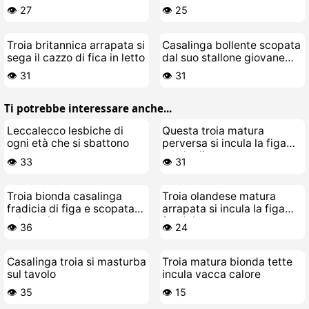
gomma
sola in lingerie
👁️ 27
👁️ 25
Troia britannica arrapata si
Casalinga bollente scopata
sega il cazzo di fica in letto
dal suo stallone giovane
con sborrata dentro
👁️ 31
👁️ 31
Ti potrebbe interessare anche...
Leccalecco lesbiche di
Questa troia matura
ogni età che si sbattono
perversa si incula la figa
con le dita
👁️ 33
👁️ 31
Troia bionda casalinga
Troia olandese matura
fradicia di figa e scopata
arrapata si incula la figa
selvaggia
fradicia
👁️ 36
👁️ 24
Casalinga troia si masturba
Troia matura bionda tette
sul tavolo
incula vacca calore
👁️ 35
👁️ 15