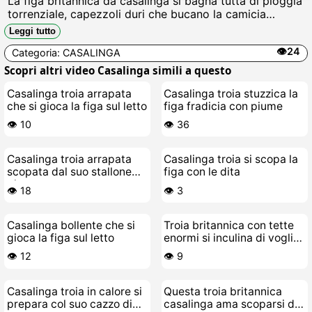
La figa britannica da casalinga si bagna tutta di pioggia
torrenziale, capezzoli duri che bucano la camicia
bagnata, si struscia coi succhi che colano sulle cosce,
Leggi tutto
implora cazzi grossi per scoparla selvaggia allaperto,
👁️24
Categoria:
CASALINGA
troia fradicia e vogliosa di sborra calda.
Scopri altri video Casalinga simili a questo
Casalinga troia arrapata
Casalinga troia stuzzica la
che si gioca la figa sul letto
figa fradicia con piume
👁️ 10
👁️ 36
Casalinga troia arrapata
Casalinga troia si scopa la
scopata dal suo stallone
figa con le dita
giovane
👁️ 18
👁️ 3
Casalinga bollente che si
Troia britannica con tette
gioca la figa sul letto
enormi si inculina di voglia
di cazzo
👁️ 12
👁️ 9
Casalinga troia in calore si
Questa troia britannica
prepara col suo cazzo di
casalinga ama scoparsi da