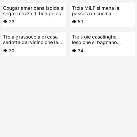
Cougar americana ispida si
Troia MILF si mena la
sega il cazzo di fica pelosa
passera in cucina
nel casotto da giardino
👁️ 23
👁️ 50
Troia grassoccia di casa
Tre troie casalinghe
sedotta dal vicino che le
lesbiche si bagnano
incula il culo
fradice sul divano
👁️ 30
👁️ 34