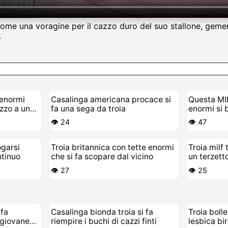
 come una voragine per il cazzo duro del suo stallone, geme
.
 enormi
Casalinga americana procace si
Questa MIL
azzo a un
fa una sega da troia
enormi si 
cazzo
👁️ 24
👁️ 47
ogarsi
Troia britannica con tette enormi
Troia milf 
ntinuo
che si fa scopare dal vicino
un terzett
👁️ 27
👁️ 25
fa
Casalinga bionda troia si fa
Troia bolle
 giovane
riempire i buchi di cazzi finti
lesbica bi