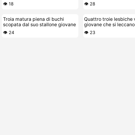
con la lingua
troia bollente
👁️ 18
👁️ 28
Troia matura piena di buchi
Quattro troie lesbiche
scopata dal suo stallone giovane
giovane che si leccano 
👁️ 24
👁️ 23