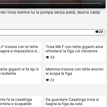
ndo troia mentre lui la pompa senza pietà, sborra calda
👁️29
F troiona con le tette
Troia MILF con tette giganti ama
bagna e impazzisce di
sfondarsi la figa col vibratore
👁️ 33
tette giganti si fa dp in
Mamma troiona con tette enormi
o bollente
si scopa la figa
👁️ 22
nte fa la casalinga
Da guardare Casalinga troia si
richina e scopabile
bagna la figa da sola