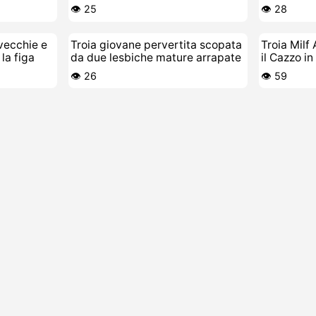
👁️ 25
👁️ 28
 vecchie e
Troia giovane pervertita scopata
Troia Milf
la figa
da due lesbiche mature arrapate
il Cazzo in
👁️ 26
👁️ 59