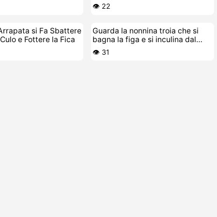
👁️ 22
 Arrapata si Fa Sbattere
Guarda la nonnina troia che si
 Culo e Fottere la Fica
bagna la figa e si inculina dal
cazzo duro
👁️ 31