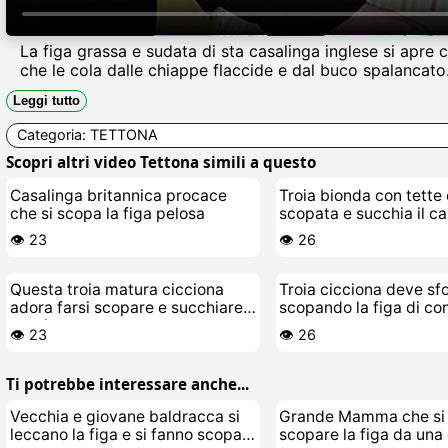
La figa grassa e sudata di sta casalinga inglese si apre
che le cola dalle chiappe flaccide e dal buco spalancato
Leggi tutto
Categoria:
TETTONA
Scopri altri video Tettona simili a questo
Casalinga britannica procace
Troia bionda con tette
che si scopa la figa pelosa
scopata e succhia il c
giovane stallone
👁️ 23
👁️ 26
Questa troia matura cicciona
Troia cicciona deve sf
adora farsi scopare e succhiare
scopando la figa di co
cazzi
👁️ 23
👁️ 26
Ti potrebbe interessare anche...
Vecchia e giovane baldracca si
Grande Mamma che si 
leccano la figa e si fanno scopare
scopare la figa da una