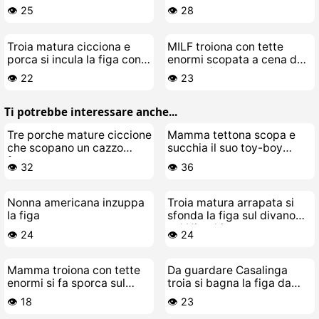
sporco dalla sua lesbica
👁️ 25
👁️ 28
giovane
Troia matura cicciona e
MILF troiona con tette
porca si incula la figa con
enormi scopata a cena da
le dita
un gigolò giovane
👁️ 22
👁️ 23
Ti potrebbe interessare anche...
Tre porche mature ciccione
Mamma tettona scopa e
che scopano un cazzo
succhia il suo toy-boy
fortunato
cazzaro
👁️ 32
👁️ 36
Nonna americana inzuppa
Troia matura arrapata si
la figa
sfonda la figa sul divano
col Hitachi
👁️ 24
👁️ 24
Mamma troiona con tette
Da guardare Casalinga
enormi si fa sporca sul
troia si bagna la figa da
cesso
sola
👁️ 18
👁️ 23