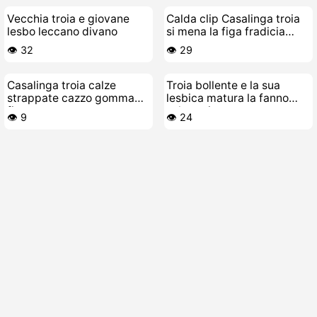
Vecchia troia e giovane
Calda clip Casalinga troia
lesbo leccano divano
si mena la figa fradicia
piano piano
👁️ 32
👁️ 29
Casalinga troia calze
Troia bollente e la sua
strappate cazzo gomma
lesbica matura la fanno
figa
selvaggia
👁️ 9
👁️ 24