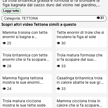
La troia britannica grassa e formosa si fa sfondare la
figa bagnata dal cazzo duro del vicino nel giardino,
tette enormi che ballano mentre geme come una
Leggi tutto
puttana, sborrata in bocca e sul culo sudato.
👁️31
Categoria:
TETTONA
Scopri altri video Tettona simili a questo
Mamma troiona con tette
Tette enormi di troie che si
enormi si bagna e
inculano la figa al sole
impazzisce di cazzo
👁️ 25
👁️ 30
Troia britannica con tette
Troia matura formosa che
enormi che si fa scopare
si fa scopare dal suo
dal vicino
stallone giovane
👁️ 28
👁️ 33
Mamma figona tettona
Casalinga britannica troia
mostra le sue enormi
in calore sbatte le sue gran
poppe e la mente troia
poppe enormi
👁️ 24
👁️ 33
Troia matura cicciona
Mamma cicciona troia in
mostra le sue tette sode
calore che si fa scopare