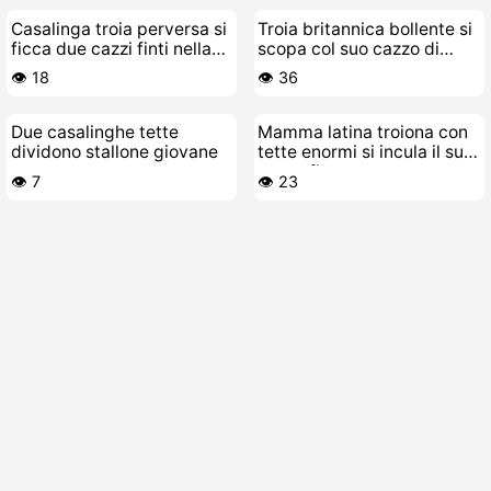
Casalinga troia perversa si
Troia britannica bollente si
ficca due cazzi finti nella
scopa col suo cazzo di
figa bagnata
gomma
👁️ 18
👁️ 36
Due casalinghe tette
Mamma latina troiona con
dividono stallone giovane
tette enormi si incula il suo
cazzo finto
👁️ 7
👁️ 23