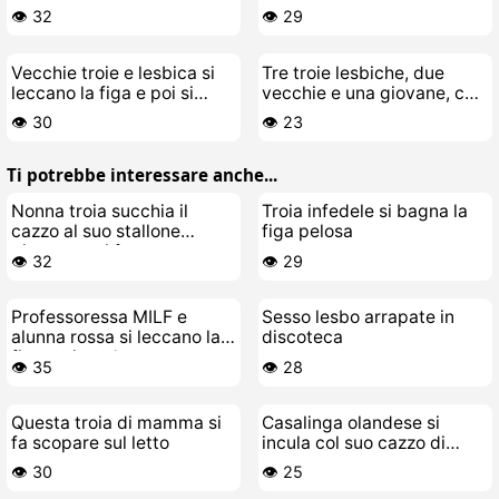
figa e si fanno scopare a
tutta la notte
👁️ 32
👁️ 29
suon di lesbica
Vecchie troie e lesbica si
Tre troie lesbiche, due
leccano la figa e poi si
vecchie e una giovane, che
scopano con un cazzo di
si baciano e leccano fighe
👁️ 30
👁️ 23
gomma
Ti potrebbe interessare anche...
Nonna troia succhia il
Troia infedele si bagna la
cazzo al suo stallone
figa pelosa
giovane e si fa scopare a
👁️ 32
👁️ 29
pecora
Professoressa MILF e
Sesso lesbo arrapate in
alunna rossa si leccano la
discoteca
figa a vicenda
👁️ 35
👁️ 28
Questa troia di mamma si
Casalinga olandese si
fa scopare sul letto
incula col suo cazzo di
giocattolo
👁️ 30
👁️ 25