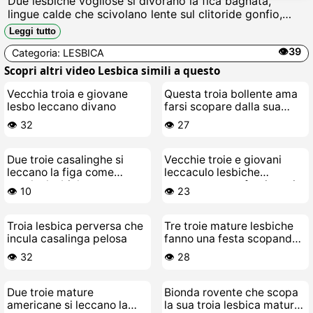
Due lesbiche vogliose si divorano la fica bagnata,
lingue calde che scivolano lente sul clitoride gonfio,
succhiano succhi zozzi, gemono mentre si sfregano le
Leggi tutto
tette dure e si fanno venire urlando di goduria troiesca.
👁️39
Categoria:
LESBICA
Scopri altri video Lesbica simili a questo
Vecchia troia e giovane
Questa troia bollente ama
lesbo leccano divano
farsi scopare dalla sua
lesbica matura
👁️ 32
👁️ 27
Due troie casalinghe si
Vecchie troie e giovani
leccano la figa come
leccaculo lesbiche
porche lesbiche a casa
scopano senza freni e poi
👁️ 10
👁️ 23
pure di più
Troia lesbica perversa che
Tre troie mature lesbiche
incula casalinga pelosa
fanno una festa scopando
sul divano
👁️ 32
👁️ 28
Due troie mature
Bionda rovente che scopa
americane si leccano la
la sua troia lesbica matura