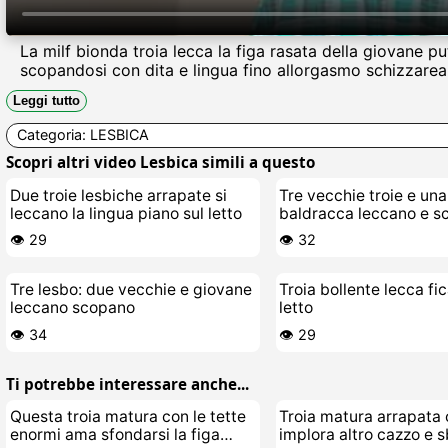
La milf bionda troia lecca la figa rasata della giovane pu
scopandosi con dita e lingua fino allorgasmo schizzarea
Leggi tutto
Categoria:
LESBICA
Scopri altri video Lesbica simili a questo
Due troie lesbiche arrapate si
Tre vecchie troie e un
leccano la lingua piano sul letto
baldracca leccano e s
duro sul divano
👁️ 29
👁️ 32
Tre lesbo: due vecchie e giovane
Troia bollente lecca fi
leccano scopano
letto
👁️ 34
👁️ 29
Ti potrebbe interessare anche...
Questa troia matura con le tette
Troia matura arrapata
enormi ama sfondarsi la figa
implora altro cazzo e 