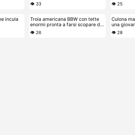
👁️ 33
👁️ 25
he incula
Troia americana BBW con tette
Culona mat
enormi pronta a farsi scopare da
una giovan
perversa
👁️ 26
👁️ 28