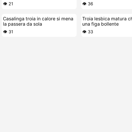
bagnata
👁️ 21
👁️ 36
Casalinga troia in calore si mena
Troia lesbica matura c
la passera da sola
una figa bollente
👁️ 31
👁️ 33