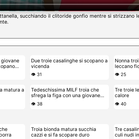
ttanella, succhiando il clitoride gonfio mentre si strizzano 
nte.
a giovane
Due troie casalinghe si scopano a
Nonna troi
copano
vicenda
leccano fi
di mature
👁️ 31
👁️ 25
ca matura a
Tedeschissima MILF troia che
Tre troie 
sfrega la figa con una giovane
calore
lesbica bollente
👁️ 38
👁️ 40
 che
Troia bionda matura succhia
Tre casalin
sborra
cazzi e si fa scopare duro
culi nudi i