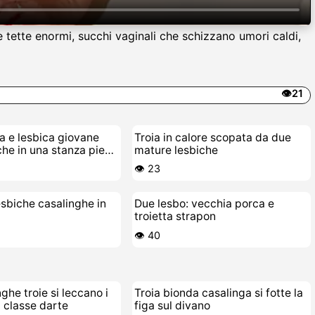
le tette enormi, succhi vaginali che schizzano umori caldi,
👁️21
a e lesbica giovane
Troia in calore scopata da due
che in una stanza piena
mature lesbiche
 porche
👁️ 23
lesbiche casalinghe in
Due lesbo: vecchia porca e
troietta strapon
👁️ 40
ghe troie si leccano i
Troia bionda casalinga si fotte la
n classe darte
figa sul divano