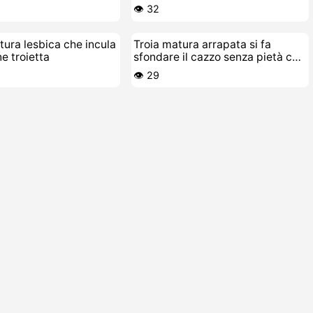
👁️ 32
ura lesbica che incula
Troia matura arrapata si fa
e troietta
sfondare il cazzo senza pietà con
sborrata dentro
👁️ 29