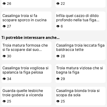
stallone giovane
👁️ 26
👁️ 22
Casalinga troia si fa
Infila quel cazzo di dildo
scopare sporco in cucina
profondo nella tua figa
bagnata da troia matura
👁️ 27
👁️ 6
Ti potrebbe interessare anche...
Troia matura formosa che
Casalinga troia leccata figa
si fa scopare dal suo
baldracca tette
stallone giovane
👁️ 30
👁️ 28
Casalinga troia vogliosa si
Troia matura viziosa che si
spalanca la figa pelosa
bagna la figa
👁️ 34
👁️ 29
Guarda quelle lesbiche
Casalinga bionda troia si
troie godersi a vicenda
scopa da sola
👁️ 25
👁️ 25