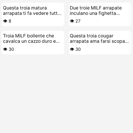
Questa troia matura
Due troie MILF arrapate
arrapata ti fa vedere tutto
inculano una fighetta
e di più
innocente
👁️ 8
👁️ 27
Troia MILF bollente che
Questa troia cougar
cavalca un cazzo duro e
arrapata ama farsi scopare
grosso
dal toy-boy
👁️ 30
👁️ 30