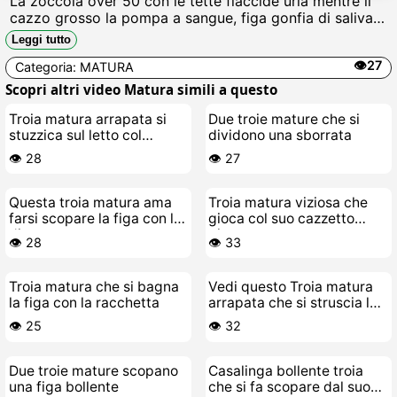
La zoccola over 50 con le tette flaccide urla mentre il
cazzo grosso la pompa a sangue, figa gonfia di saliva e
piscio, fino a riempirla di sborra calda che le cola dalle
Leggi tutto
labbra tumefatte, troia finita.
👁️27
Categoria:
MATURA
Scopri altri video Matura simili a questo
Troia matura arrapata si
Due troie mature che si
stuzzica sul letto col
dividono una sborrata
ghiaccio
👁️ 28
👁️ 27
Questa troia matura ama
Troia matura viziosa che
farsi scopare la figa con le
gioca col suo cazzetto
dita
giovane
👁️ 28
👁️ 33
Troia matura che si bagna
Vedi questo Troia matura
la figa con la racchetta
arrapata che si struscia la
figa sul divano
👁️ 25
👁️ 32
Due troie mature scopano
Casalinga bollente troia
una figa bollente
che si fa scopare dal suo