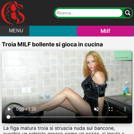
Milf
MENU
Troia MILF bollente si gioca in cucina
La figa matura troia si struscia nuda sul bancone,
succhia un cetriolo grosso come un cazzo, si incula col