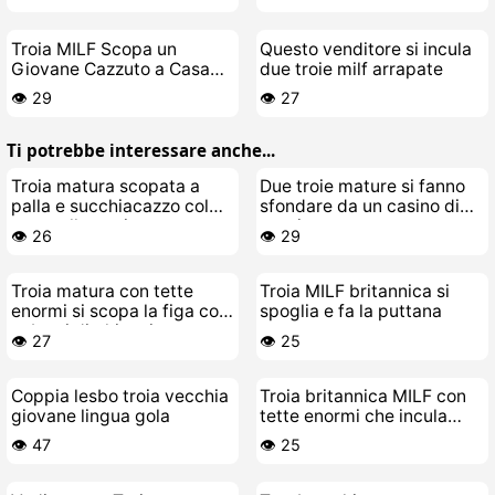
Troia MILF Scopa un
Questo venditore si incula
Giovane Cazzuto a Casa
due troie milf arrapate
Sua
👁️ 29
👁️ 27
Ti potrebbe interessare anche...
Troia matura scopata a
Due troie mature si fanno
palla e succhiacazzo col
sfondare da un casino di
suo stallone giovane
cazzi
👁️ 26
👁️ 29
Troia matura con tette
Troia MILF britannica si
enormi si scopa la figa coi
spoglia e fa la puttana
cubetti di ghiaccio
👁️ 27
👁️ 25
Coppia lesbo troia vecchia
Troia britannica MILF con
giovane lingua gola
tette enormi che incula
cazzi e succhia polle
👁️ 47
👁️ 25