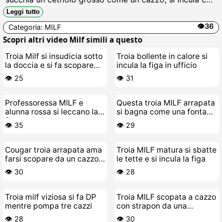
mestolo e schizza schizzare sul pavimento mentre si
Leggi tutto
scopa da sola come una zoccola affamata di sborra.
👁️36
Categoria:
MILF
Scopri altri video Milf simili a questo
Troia Milf si insudicia sotto
Troia bollente in calore si
la doccia e si fa scopare
incula la figa in ufficio
dal suo cazzo gigante
👁️ 25
👁️ 31
Professoressa MILF e
Questa troia MILF arrapata
alunna rossa si leccano la
si bagna come una fontana
figa a vicenda
sul letto
👁️ 35
👁️ 29
Cougar troia arrapata ama
Troia MILF matura si sbatte
farsi scopare da un cazzo
le tette e si incula la figa
mostruoso
👁️ 30
👁️ 28
Troia milf viziosa si fa DP
Troia MILF scopata a cazzo
mentre pompa tre cazzi
con strapon da una
giovane troietta bollente
👁️ 28
👁️ 30