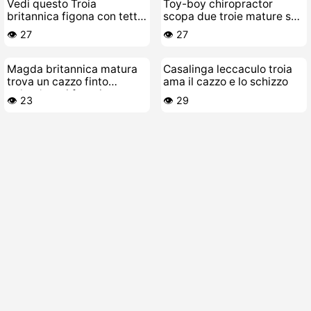
Vedi questo Troia
Toy-boy chiropractor
britannica figona con tette
scopa due troie mature sul
enormi si incula da sola
divano
👁️ 27
👁️ 27
Magda britannica matura
Casalinga leccaculo troia
trova un cazzo finto
ama il cazzo e lo schizzo
pulendo e si fa troia
👁️ 23
👁️ 29