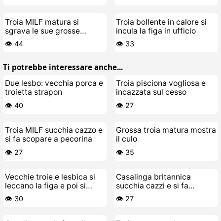
Figa Bagnata
Troia MILF matura si
Troia bollente in calore si
sgrava le sue grosse
incula la figa in ufficio
labbra di figa succose
👁️ 44
👁️ 33
Ti potrebbe interessare anche...
Due lesbo: vecchia porca e
Troia pisciona vogliosa e
troietta strapon
incazzata sul cesso
👁️ 40
👁️ 27
Troia MILF succhia cazzo e
Grossa troia matura mostra
si fa scopare a pecorina
il culo
👁️ 27
👁️ 35
Vecchie troie e lesbica si
Casalinga britannica
leccano la figa e poi si
succhia cazzi e si fa
scopano con un cazzo di
scopare duro
👁️ 30
👁️ 27
gomma