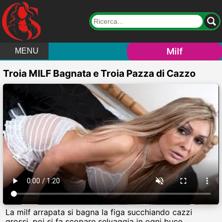
Milf
MENU
Troia MILF Bagnata e Troia Pazza di Cazzo
La milf arrapata si bagna la figa succhiando cazzi
grossi, poi si fa scopare selvaggia in ogni buco