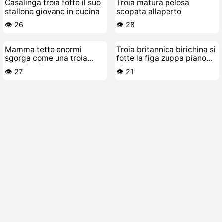
Casalinga troia fotte il suo
Troia matura pelosa
stallone giovane in cucina
scopata allaperto
👁️ 26
👁️ 28
Mamma tette enormi
Troia britannica birichina si
sgorga come una troia
fotte la figa zuppa piano
quando sborra
piano
👁️ 27
👁️ 21