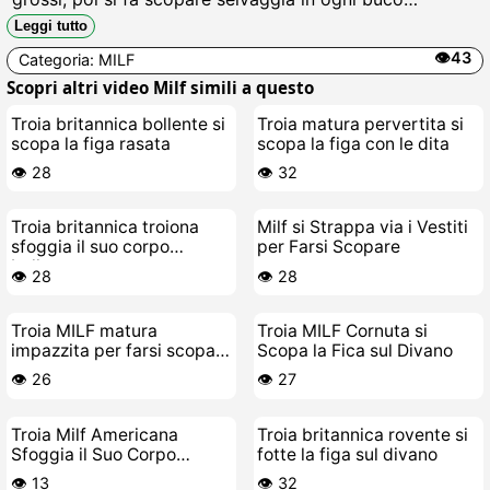
sborrata in bocca, figa sfondata e culo dilatato fino a
Leggi tutto
schizzareare come una puttana in calore.
👁️43
Categoria:
MILF
Scopri altri video Milf simili a questo
Troia britannica bollente si
Troia matura pervertita si
scopa la figa rasata
scopa la figa con le dita
👁️ 28
👁️ 32
Troia britannica troiona
Milf si Strappa via i Vestiti
sfoggia il suo corpo
per Farsi Scopare
bollente
👁️ 28
👁️ 28
Troia MILF matura
Troia MILF Cornuta si
impazzita per farsi scopare
Scopa la Fica sul Divano
la figa
👁️ 26
👁️ 27
Troia Milf Americana
Troia britannica rovente si
Sfoggia il Suo Corpo
fotte la figa sul divano
Durissimo e Si Scopa la
👁️ 13
👁️ 32