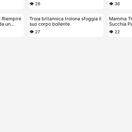
la figa slabbrata
👁️ 26
👁️ 36
 Riempire
Troia britannica troiona sfoggia il
Mamma Tro
da un
suo corpo bollente
Succhia P
Anali
👁️ 27
👁️ 22