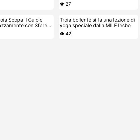
👁️ 27
ia Scopa il Culo e
Troia bollente si fa una lezione di
azzamente con Sfere
yoga speciale dalla MILF lesbo
👁️ 42