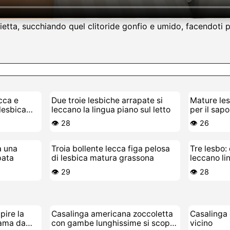
ietta, succhiando quel clitoride gonfio e umido, facendoti p
ecca e
Due troie lesbiche arrapate si
Mature les
lesbica
leccano la lingua piano sul letto
per il sap
👁️ 28
👁️ 26
a una
Troia bollente lecca figa pelosa
Tre lesbo:
pata
di lesbica matura grassona
leccano li
👁️ 29
👁️ 28
pire la
Casalinga americana zoccoletta
Casalinga 
rama da
con gambe lunghissime si scopa
vicino