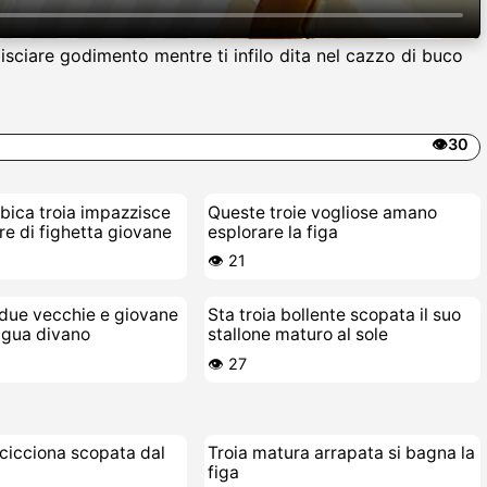
isciare godimento mentre ti infilo dita nel cazzo di buco
👁️30
bica troia impazzisce
Queste troie vogliose amano
ore di fighetta giovane
esplorare la figa
👁️ 21
 due vecchie e giovane
Sta troia bollente scopata il suo
ngua divano
stallone maturo al sole
👁️ 27
cicciona scopata dal
Troia matura arrapata si bagna la
figa