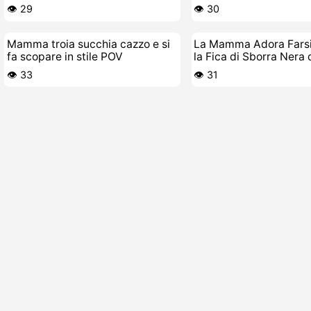
morire
👁️ 29
👁️ 30
Mamma troia succhia cazzo e si
La Mamma Adora Farsi
fa scopare in stile POV
la Fica di Sborra Nera 
Cazzo di Nero
👁️ 33
👁️ 31