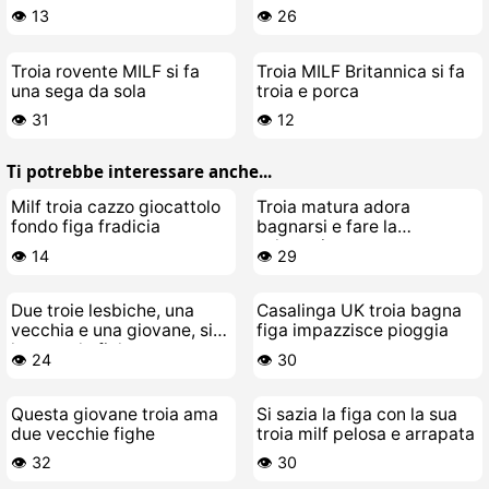
Durissimo e Si Scopa la
dal suo cazzo gigante
👁️ 13
👁️ 26
Figa Bagnata
Troia rovente MILF si fa
Troia MILF Britannica si fa
una sega da sola
troia e porca
👁️ 31
👁️ 12
Ti potrebbe interessare anche...
Milf troia cazzo giocattolo
Troia matura adora
fondo figa fradicia
bagnarsi e fare la
selvaggia
👁️ 14
👁️ 29
Due troie lesbiche, una
Casalinga UK troia bagna
vecchia e una giovane, si
figa impazzisce pioggia
leccano le fiche a cazzo
👁️ 24
👁️ 30
duro
Questa giovane troia ama
Si sazia la figa con la sua
due vecchie fighe
troia milf pelosa e arrapata
👁️ 32
👁️ 30