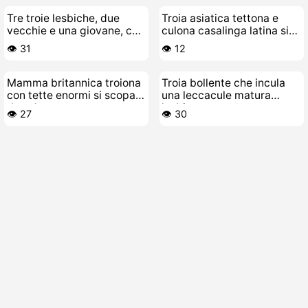
Tre troie lesbiche, due
Troia asiatica tettona e
vecchie e una giovane, che
culona casalinga latina si
si leccano la figa sul letto
fa scopare senza freni
👁️ 31
👁️ 12
Mamma britannica troiona
Troia bollente che incula
con tette enormi si scopa
una leccacule matura
da sola
lesbica
👁️ 27
👁️ 30