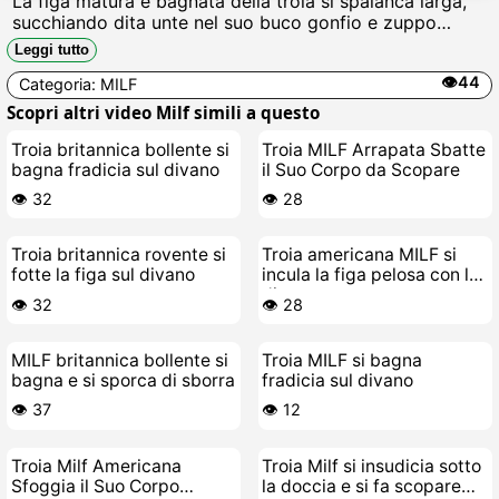
La figa matura e bagnata della troia si spalanca larga,
succhiando dita unte nel suo buco gonfio e zuppo
Labbra carnose pulsano mentre si masturba violenta,
Leggi tutto
schizzi di sborra finta colano sul clitoride turgido,
👁️44
Categoria:
MILF
gemendo scopami cazzo.
Scopri altri video Milf simili a questo
Troia britannica bollente si
Troia MILF Arrapata Sbatte
bagna fradicia sul divano
il Suo Corpo da Scopare
👁️ 32
👁️ 28
Troia britannica rovente si
Troia americana MILF si
fotte la figa sul divano
incula la figa pelosa con le
dita
👁️ 32
👁️ 28
MILF britannica bollente si
Troia MILF si bagna
bagna e si sporca di sborra
fradicia sul divano
👁️ 37
👁️ 12
Troia Milf Americana
Troia Milf si insudicia sotto
Sfoggia il Suo Corpo
la doccia e si fa scopare