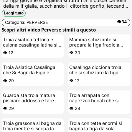
La figa giovane e vogliosa si tuffa tra le cosce carnose
della milf gialla, succhiando il clitoride gonfio, leccando
il miele salato che cola dal buco peloso, facendola
Leggi tutto
urlare mentre la lingua scopa profondo, ingoiando ogni
👁️34
Categoria:
PERVERSE
schizzo di sborra lesbo.
Scopri altri video Perverse simili a questo
Troia asiatica tettona e
Mamma schizzante si
culona casalinga latina si
prepara la figa fradicia
fa scopare senza freni
apposta per il tuo cazzo
👁️ 12
👁️ 30
Troia Asiatica Casalinga
Casalinga cicciona troia
che Si Bagni la Figa e
che si schizzare la figa
Diventi una Selvaggia da
slabbrata
👁️ 29
👁️ 12
Scopare
Guarda sta troia matura
Troia arrapata con
pisciare addosso e fare
capezzoli bucati che si
porcate schifose
struscia a letto
👁️ 29
👁️ 28
Troia grassona si bagna da
Troia con tette enormi si
troia mentre si scopa la
bagna la figa da sola