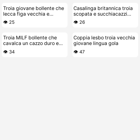
Troia giovane bollente che
Casalinga britannica troia
lecca figa vecchia e
scopata e succhiacazzi
cascante
come una pazza
👁️ 25
👁️ 26
Troia MILF bollente che
Coppia lesbo troia vecchia
cavalca un cazzo duro e
giovane lingua gola
grosso
👁️ 34
👁️ 47