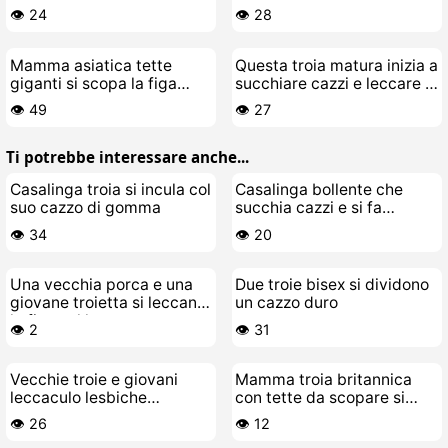
figa
👁️ 24
👁️ 28
Mamma asiatica tette
Questa troia matura inizia a
giganti si scopa la figa
succhiare cazzi e leccare il
pelosa
culo in cesso
👁️ 49
👁️ 27
Ti potrebbe interessare anche...
Casalinga troia si incula col
Casalinga bollente che
suo cazzo di gomma
succhia cazzi e si fa
scopare
👁️ 34
👁️ 20
Una vecchia porca e una
Due troie bisex si dividono
giovane troietta si leccano
un cazzo duro
la figa sul letto
👁️ 2
👁️ 31
Vecchie troie e giovani
Mamma troia britannica
leccaculo lesbiche
con tette da scopare si
scopano senza freni e poi
masturba da sola
👁️ 26
👁️ 12
pure di più