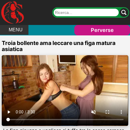
Perverse
MENU
Troia bollente ama leccare una figa matura
asiatica