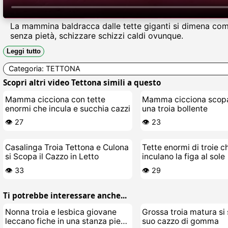
La mammina baldracca dalle tette giganti si dimena come
senza pietà, schizzare schizzi caldi ovunque.
Leggi tutto
Categoria:
TETTONA
Scopri altri video Tettona simili a questo
Mamma cicciona con tette
Mamma cicciona scop
enormi che incula e succhia cazzi
una troia bollente
👁️ 27
👁️ 23
Casalinga Troia Tettona e Culona
Tette enormi di troie ch
si Scopa il Cazzo in Letto
inculano la figa al sole
👁️ 33
👁️ 29
Ti potrebbe interessare anche...
Nonna troia e lesbica giovane
Grossa troia matura si 
leccano fiche in una stanza piena
suo cazzo di gomma