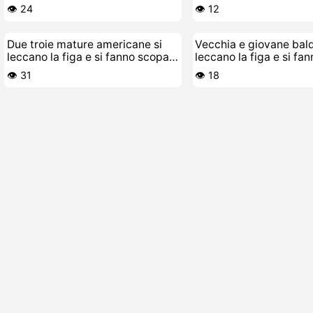
di mature porche
👁️ 24
👁️ 12
Due troie mature americane si
Vecchia e giovane bald
leccano la figa e si fanno scopare
leccano la figa e si fa
a suon di lesbica
con la lingua
👁️ 31
👁️ 18