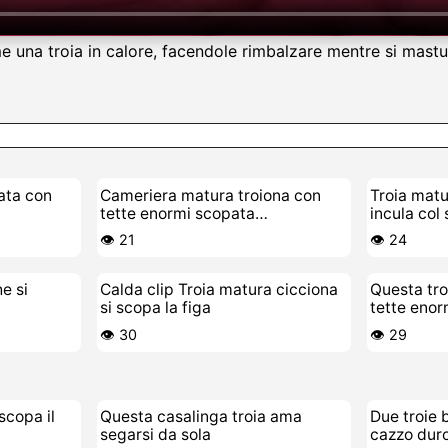
 una troia in calore, facendole rimbalzare mentre si mastur
ata con
Cameriera matura troiona con
Troia matu
tette enormi scopata
incula col
all'Oktoberfest
👁️ 21
👁️ 24
e si
Calda clip Troia matura cicciona
Questa tro
si scopa la figa
tette enor
cazzo vec
👁️ 30
👁️ 29
scopa il
Questa casalinga troia ama
Due troie 
segarsi da sola
cazzo dur