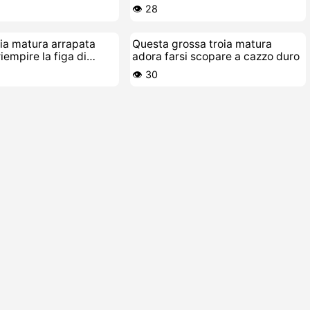
👁️ 28
ia matura arrapata
Questa grossa troia matura
iempire la figa di
adora farsi scopare a cazzo duro
👁️ 30