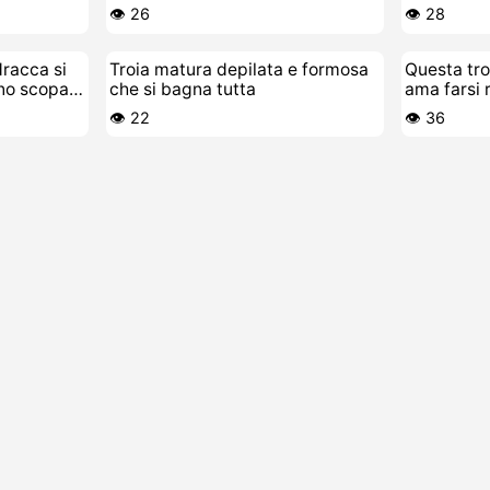
👁️ 26
👁️ 28
racca si
Troia matura depilata e formosa
Questa tro
nno scopare
che si bagna tutta
ama farsi r
sborra
👁️ 22
👁️ 36