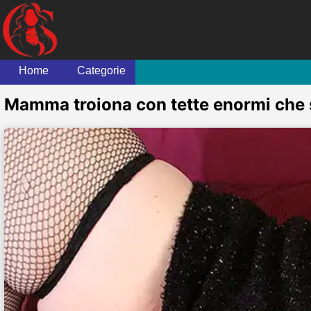
Home
Categorie
Mamma troiona con tette enormi che s