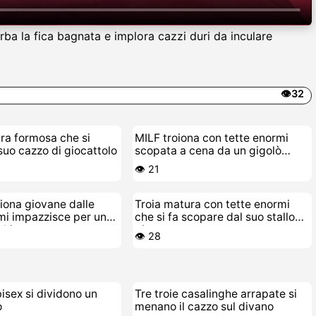
ba la fica bagnata e implora cazzi duri da inculare
👁️32
ra formosa che si
MILF troiona con tette enormi
 suo cazzo di giocattolo
scopata a cena da un gigolò
giovane
👁️ 21
iona giovane dalle
Troia matura con tette enormi
mi impazzisce per un
che si fa scopare dal suo stallone
chio e grosso
giovane
👁️ 28
bisex si dividono un
Tre troie casalinghe arrapate si
o
menano il cazzo sul divano