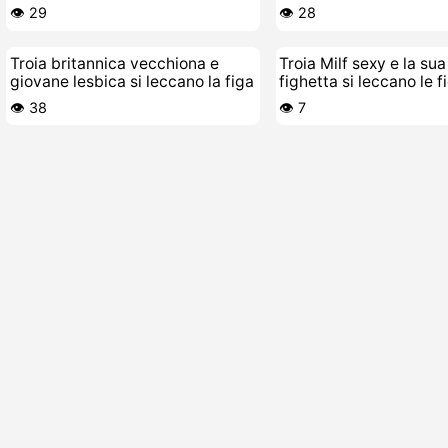
cicciona e vecchietta
👁️ 29
👁️ 28
Troia britannica vecchiona e
Troia Milf sexy e la su
giovane lesbica si leccano la figa
fighetta si leccano le 
👁️ 38
👁️ 7