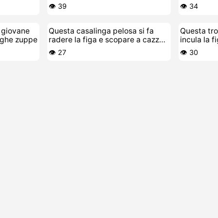
👁️ 39
👁️ 34
a giovane
Questa casalinga pelosa si fa
Questa tro
fighe zuppe
radere la figa e scopare a cazzo
incula la f
duro
👁️ 27
👁️ 30