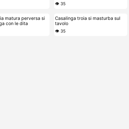
👁️ 35
ia matura perversa si
Casalinga troia si masturba sul
iga con le dita
tavolo
👁️ 35