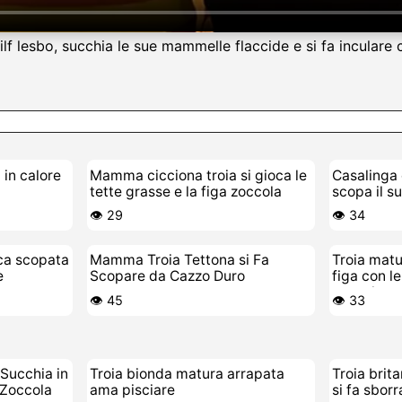
 milf lesbo, succhia le sue mammelle flaccide e si fa incula
in calore
Mamma cicciona troia si gioca le
Casalinga 
tette grasse e la figa zoccola
scopa il s
👁️ 29
👁️ 34
ica scopata
Mamma Troia Tettona si Fa
Troia matu
e
Scopare da Cazzo Duro
figa con l
zoccola
👁️ 45
👁️ 33
Succhia in
Troia bionda matura arrapata
Troia brit
 Zoccola
ama pisciare
si fa sborr