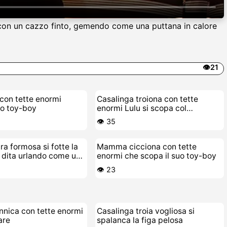
re con un cazzo finto, gemendo come una puttana in calore
👁️21
con tette enormi
Casalinga troiona con tette
uo toy-boy
enormi Lulu si scopa col
vibratore
👁️ 35
ra formosa si fotte la
Mamma cicciona con tette
e dita urlando come una
enormi che scopa il suo toy-boy
👁️ 23
annica con tette enormi
Casalinga troia vogliosa si
are
spalanca la figa pelosa