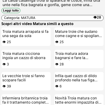
La calda casalinga troia si spalanca le cosce, infila dita
unte nella fica bagnata e gonfia, geme come una
zoccola mentre si scopa da sola col cazzo finto, schizzi
Leggi tutto
di sborra sul divano.
👁️28
Categoria:
MATURA
Scopri altri video Matura simili a questo
Troia matura arrapata si fa
Mature troie che sudano
una sega da sola
come cagne e si spogliano
nude
👁️ 25
👁️ 25
Troia matura cicciona
Troia matura adora
ingoia un cazzo di sborra
bagnarsi e fare la
selvaggia
👁️ 3
👁️ 28
Le vecchie troie si fanno
Infila quel cazzo di dildo
scopare facili
profondo nella tua figa
bagnata da troia matura
👁️ 39
👁️ 6
Infermiera britannica troia
Novità Troia matura con
fa il trattamento completo
tette enormi impazzita di