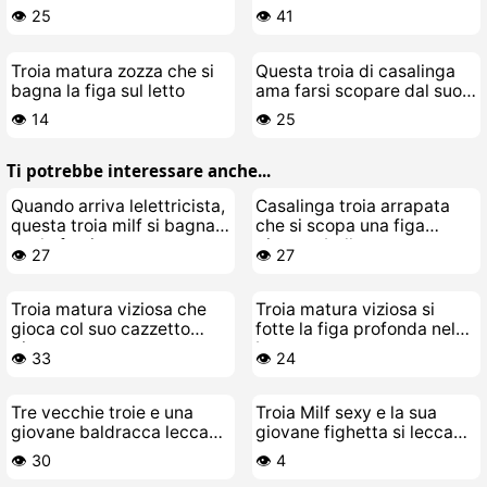
al paziente
cazzo
👁️ 25
👁️ 41
Troia matura zozza che si
Questa troia di casalinga
bagna la figa sul letto
ama farsi scopare dal suo
coglione toy-boy
👁️ 14
👁️ 25
Ti potrebbe interessare anche...
Quando arriva lelettricista,
Casalinga troia arrapata
questa troia milf si bagna e
che si scopa una figa
vuole farsi scopare
giovane bollente
👁️ 27
👁️ 27
Troia matura viziosa che
Troia matura viziosa si
gioca col suo cazzetto
fotte la figa profonda nel
giovane
bosco
👁️ 33
👁️ 24
Tre vecchie troie e una
Troia Milf sexy e la sua
giovane baldracca leccano
giovane fighetta si leccano
e scopano duro sul divano
le fighe zuppe
👁️ 30
👁️ 4