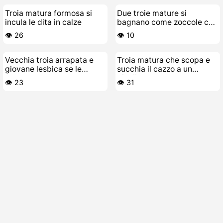
Troia matura formosa si
Due troie mature si
incula le dita in calze
bagnano come zoccole con
una giovane lesbica
👁️ 26
👁️ 10
ragazza
Vecchia troia arrapata e
Troia matura che scopa e
giovane lesbica se le
succhia il cazzo a un
scopano a cazzo con
pivello
👁️ 23
👁️ 31
strapon