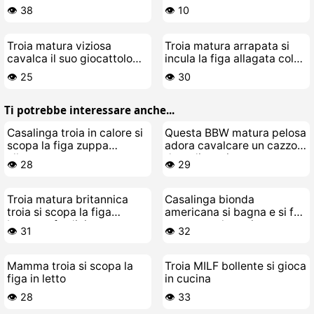
sola
👁️ 38
👁️ 10
Troia matura viziosa
Troia matura arrapata si
cavalca il suo giocattolo
incula la figa allagata col
preferito fino in fondo sul
vibratore
👁️ 25
👁️ 30
letto
Ti potrebbe interessare anche...
Casalinga troia in calore si
Questa BBW matura pelosa
scopa la figa zuppa
adora cavalcare un cazzo
allaperto
duro di un giovane
👁️ 28
👁️ 29
Troia matura britannica
Casalinga bionda
troia si scopa la figa
americana si bagna e si fa
bagnata fradicia
scopare selvaggia
👁️ 31
👁️ 32
Mamma troia si scopa la
Troia MILF bollente si gioca
figa in letto
in cucina
👁️ 28
👁️ 33