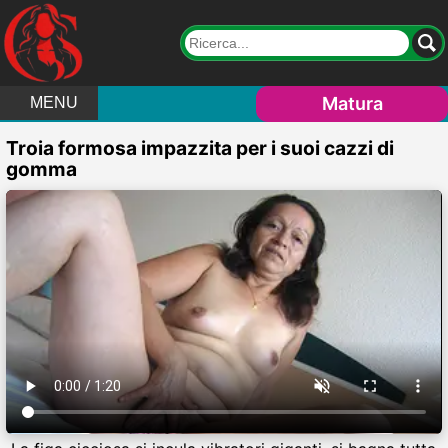
Matura
MENU
Troia formosa impazzita per i suoi cazzi di
gomma