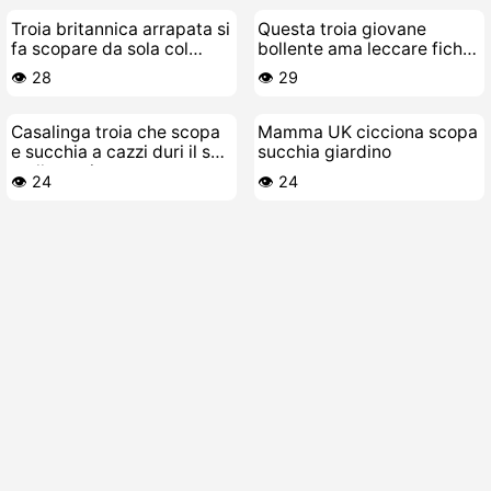
Troia britannica arrapata si
Questa troia giovane
fa scopare da sola col
bollente ama leccare fiche
cazzo finto
mature cespugliose piene
👁️ 28
👁️ 29
di peli
Casalinga troia che scopa
Mamma UK cicciona scopa
e succhia a cazzi duri il suo
succhia giardino
stallone giovane
👁️ 24
👁️ 24