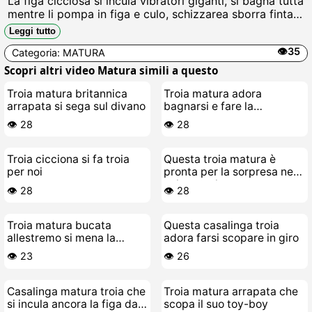
La figa cicciosa si incula vibratori giganti, si bagna tutta
mentre li pompa in figa e culo, schizzarea sborra finta
urlando come una zoccola in calore Scopala con gli
Leggi tutto
occhi.
👁️35
Categoria:
MATURA
Scopri altri video Matura simili a questo
Troia matura britannica
Troia matura adora
arrapata si sega sul divano
bagnarsi e fare la
selvaggia
👁️ 28
👁️ 28
Troia cicciona si fa troia
Questa troia matura è
per noi
pronta per la sorpresa nera
nel suo culo
👁️ 28
👁️ 28
Troia matura bucata
Questa casalinga troia
allestremo si mena la
adora farsi scopare in giro
passera fino a sborrare
👁️ 23
👁️ 26
Casalinga matura troia che
Troia matura arrapata che
si incula ancora la figa da
scopa il suo toy-boy