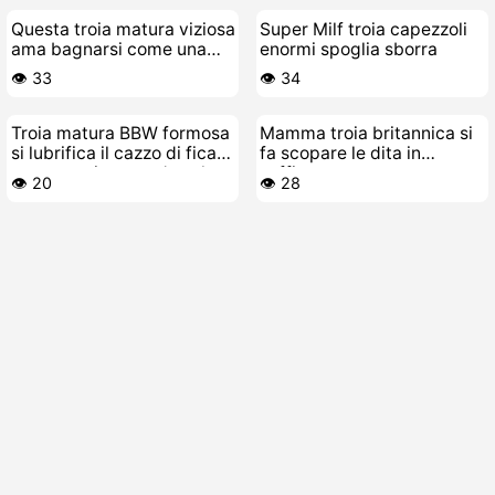
Questa troia matura viziosa
Super Milf troia capezzoli
ama bagnarsi come una
enormi spoglia sborra
fontana
👁️ 33
👁️ 34
Troia matura BBW formosa
Mamma troia britannica si
si lubrifica il cazzo di fica
fa scopare le dita in
grassa e si scopa da sola
soffitta
👁️ 20
👁️ 28