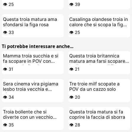
sua figa fradicia a te
sola
👁️ 25
👁️ 39
Questa troia matura ama
Casalinga olandese troia in
sfondarsi la figa rosa
calore che si scopa la figa
con un cazzo mostruoso
👁️ 33
👁️ 25
Ti potrebbe interessare anche...
Mamma troia succhia e si
Questa troia britannica
fa scopare in POV con
matura ama farsi scopare
sborrata in faccia
le dita nel cazzo di fica
👁️ 31
👁️ 21
Sera cinema vira pigiama
Tre troie milf scopate a
lesbo troia vecchia e
POV da un cazzo solo
giovane
👁️ 34
👁️ 20
Troia bollente che si
Questa troia matura si fa
diverte con un vecchio
coprire la faccia di sborra
porco
👁️ 35
👁️ 28