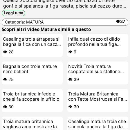
Questa zoccola inglese over 50 con cazzo di tette
gonfie si spalanca la figa rasata, piscia sul cazzo duro e
si fa sfondare il culo da stalloni, urlando mentre sgorga
Leggi tutto
sborra calda ovunque Porca troia.
👁️37
Categoria:
MATURA
Scopri altri video Matura simili a questo
Casalinga troia arrapata si
Infila quel cazzo di dildo
bagna la fica con un cazzo
profondo nella tua figa
di gomma
bagnata da troia matura
👁️ 28
👁️ 9
Bagnala con troie mature
Novità Troia matura
nere bollenti
scopata dal suo stallone
giovane
👁️ 25
👁️ 39
Troia britannica infedele
Troia Matura Britannica
che si fa scopare in ufficio
con Tette Mostruose si Fa
Scopare a Cazzo Duro
👁️ 30
👁️ 30
Troia matura britannica
Casalinga matura troia che
vogliosa ama mostrare la
si incula ancora la figa da