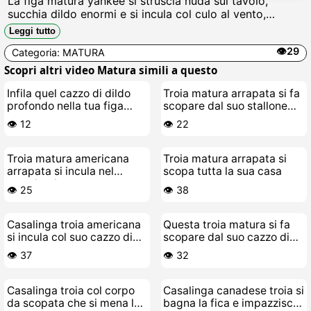
La figa matura yankee si struscia nuda sul tavolo,
succhia dildo enormi e si incula col culo al vento,
gemendo scopatemi forte fino a schizzare sborra finta
Leggi tutto
ovunque, troia viziosa assetata di cazzo.
👁️29
Categoria:
MATURA
Scopri altri video Matura simili a questo
Infila quel cazzo di dildo
Troia matura arrapata si fa
profondo nella tua figa
scopare dal suo stallone
bagnata da troia matura
giovane
👁️ 12
👁️ 22
Troia matura americana
Troia matura arrapata si
arrapata si incula nel
scopa tutta la sua casa
guardaroba
👁️ 25
👁️ 38
Casalinga troia americana
Questa troia matura si fa
si incula col suo cazzo di
scopare dal suo cazzo di
giocattolo
giocattolo
👁️ 37
👁️ 32
Casalinga troia col corpo
Casalinga canadese troia si
da scopata che si mena la
bagna la fica e impazzisce