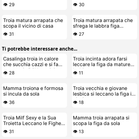
figa sul letto
di cazzo
👁️ 29
👁️ 30
Troia matura arrapata che
Troia matura arrapata che
scopa il vicino di casa
sfrega le labbra figa
fradice spalancate
👁️ 31
👁️ 27
Ti potrebbe interessare anche...
Casalinga troia in calore
Troia incinta adora farsi
che succhia cazzi e si fa
leccare la figa da mature
scopare in POV ravvicinato
lesbicone
👁️ 28
👁️ 11
Mamma troiona e formosa
Troia vecchia e giovane
si incula da sola
lesbica si leccano la figa in
piscina
👁️ 36
👁️ 18
Troia Milf Sexy e la Sua
Mamma troia arrapata si
Troietta Leccano le Fighe a
scopa la figa da sola
Vicenda
👁️ 31
👁️ 13