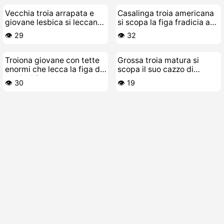
Vecchia troia arrapata e
Casalinga troia americana
giovane lesbica si leccano
si scopa la figa fradicia a
la figa
letto
👁️ 29
👁️ 32
Troiona giovane con tette
Grossa troia matura si
enormi che lecca la figa di
scopa il suo cazzo di
una lesbica matura
gomma
👁️ 30
👁️ 19