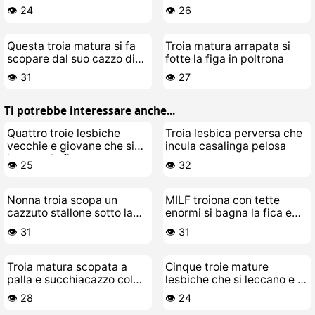
cazzeggiatore giovane
boy cazzaro
👁️ 24
👁️ 26
Questa troia matura si fa
Troia matura arrapata si
scopare dal suo cazzo di
fotte la figa in poltrona
giocattolo
👁️ 31
👁️ 27
Ti potrebbe interessare anche...
Quattro troie lesbiche
Troia lesbica perversa che
vecchie e giovane che si
incula casalinga pelosa
leccano la figa
👁️ 25
👁️ 32
Nonna troia scopa un
MILF troiona con tette
cazzuto stallone sotto la
enormi si bagna la fica e
doccia
impazzisce di voglia di
👁️ 31
👁️ 31
cazzo
Troia matura scopata a
Cinque troie mature
palla e succhiacazzo col
lesbiche che si leccano e si
suo stallone giovane
scopano
👁️ 28
👁️ 24