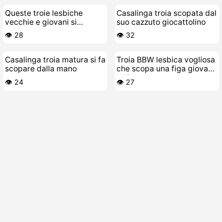
Queste troie lesbiche
Casalinga troia scopata dal
vecchie e giovani si
suo cazzuto giocattolino
divertono da puttane sotto
👁️ 28
👁️ 32
la doccia
Casalinga troia matura si fa
Troia BBW lesbica vogliosa
scopare dalla mano
che scopa una figa giovane
bollente
👁️ 24
👁️ 27