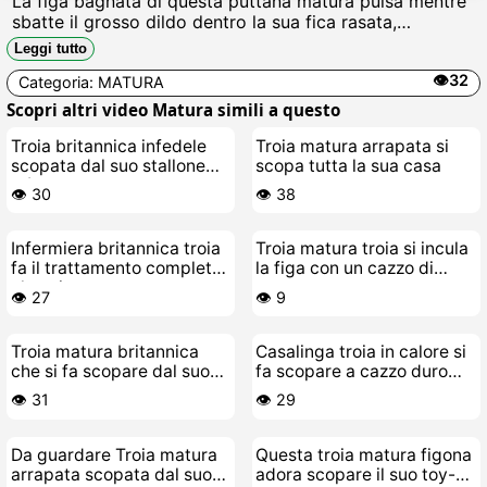
La figa bagnata di questa puttana matura pulsa mentre
sbatte il grosso dildo dentro la sua fica rasata,
gemendo come una zoccola in calore, succhiando il
Leggi tutto
clitoride gonfio e schizzando sborra finta dappertutto,
👁️32
Categoria:
MATURA
scopando se stessa fino allorgasmo esplosivo.
Scopri altri video Matura simili a questo
Troia britannica infedele
Troia matura arrapata si
scopata dal suo stallone
scopa tutta la sua casa
più giovane
👁️ 30
👁️ 38
Infermiera britannica troia
Troia matura troia si incula
fa il trattamento completo
la figa con un cazzo di
al paziente
vetro
👁️ 27
👁️ 9
Troia matura britannica
Casalinga troia in calore si
che si fa scopare dal suo
fa scopare a cazzo duro
toy-boy
dal suo stallone giovane
👁️ 31
👁️ 29
Da guardare Troia matura
Questa troia matura figona
arrapata scopata dal suo
adora scopare il suo toy-