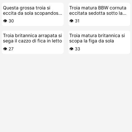
Questa grossa troia si
Troia matura BBW cornuta
eccita da sola scopandosi
eccitata sedotta sotto la
come una maiala
doccia
👁️ 30
👁️ 31
Troia britannica arrapata si
Troia matura britannica si
sega il cazzo di fica in letto
scopa la figa da sola
👁️ 27
👁️ 33