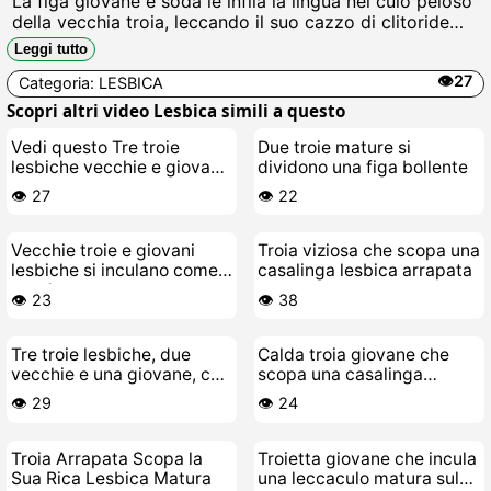
La figa giovane e soda le infila la lingua nel culo peloso
della vecchia troia, leccando il suo cazzo di clitoride
gonfio mentre si strizzano le tette flaccide e si bagnano
Leggi tutto
di schizzare zozzo.
👁️27
Categoria:
LESBICA
Scopri altri video Lesbica simili a questo
Vedi questo Tre troie
Due troie mature si
lesbiche vecchie e giovane
dividono una figa bollente
che si bagnano fradice
👁️ 27
👁️ 22
Vecchie troie e giovani
Troia viziosa che scopa una
lesbiche si inculano come
casalinga lesbica arrapata
porche
👁️ 23
👁️ 38
Tre troie lesbiche, due
Calda troia giovane che
vecchie e una giovane, che
scopa una casalinga
si leccano la figa sul letto
lesbica arrapata
👁️ 29
👁️ 24
Troia Arrapata Scopa la
Troietta giovane che incula
Sua Rica Lesbica Matura
una leccaculo matura sul