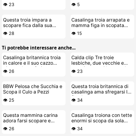
letto
👁️ 23
👁️ 5
Questa troia impara a
Casalinga troia arrapata e
scopare fica dalla sua
mamma figa in scopata
coach lesbica
lesbo bollente
👁️ 28
👁️ 15
Ti potrebbe interessare anche...
Casalinga britannica troia
Calda clip Tre troie
in calore e il suo cazzo
lesbiche, due vecchie e
giocattolo preferito
una giovane, si leccano la
👁️ 26
👁️ 23
figa sul divano
BBW Pelosa che Succhia e
Questa troia britannica di
Scopa il Culo a Pezzi
casalinga ama sfregarsi la
figa bagnata
👁️ 25
👁️ 34
Questa mammina carina
Casalinga troiona con tette
adora farsi scopare e
enormi si scopa da sola
succhiare il cazzo al suo
sotto la doccia
👁️ 26
👁️ 34
amante