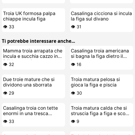
Troia UK formosa palpa
Casalinga cicciona si incula
chiappe incula figa
la figa sul divano
👁️ 33
👁️ 31
Ti potrebbe interessare anche...
Mamma troia arrapata che
Casalinga troia americana
incula e succhia cazzo in
si bagna la figa dietro il
POV a pecorina
laptop
👁️ 32
👁️ 16
Due troie mature che si
Troia matura pelosa si
dividono una sborrata
gioca la figa e piscia
👁️ 29
👁️ 30
Casalinga troia con tette
Troia matura calda che si
enormi in una tresca
struscia figa a figa e scopa
bollente
un giovane cazzetto fresco
👁️ 33
👁️ 9