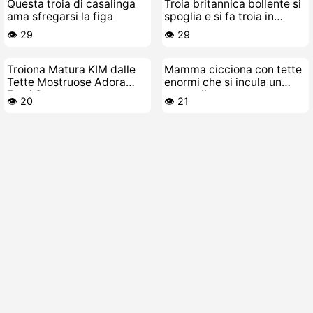
Questa troia di casalinga
Troia britannica bollente si
ama sfregarsi la figa
spoglia e si fa troia in
cucina
👁️ 29
👁️ 29
Troiona Matura KIM dalle
Mamma cicciona con tette
Tette Mostruose Adora
enormi che si incula un
Farsi Scopare come una
cazzo di gomma
👁️ 20
👁️ 21
Puttana