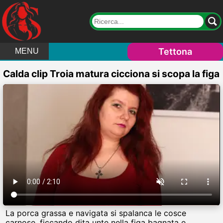
Tettona
MENU
Calda clip Troia matura cicciona si scopa la figa
La porca grassa e navigata si spalanca le cosce
carnose, ficcando dita unte nella figa bagnata e