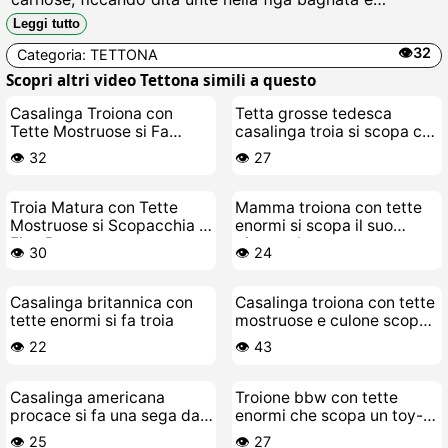
slabbrata, gemendo come una zoccola mentre si
Leggi tutto
schizzareava il clitoride gonfio, succhiando il suo
👁️32
Categoria:
TETTONA
stesso misto di piscio e sborra.
Scopri altri video Tettona simili a questo
Casalinga Troiona con
Tetta grosse tedesca
Tette Mostruose si Fa
casalinga troia si scopa coi
Scopare a Fondo
suoi giocattoli
👁️ 32
👁️ 27
Troia Matura con Tette
Mamma troiona con tette
Mostruose si Scopacchia la
enormi si scopa il suo
Fica Bagnata
giocattolo
👁️ 30
👁️ 24
Casalinga britannica con
Casalinga troiona con tette
tette enormi si fa troia
mostruose e culone scopa
il suo toy-boy
👁️ 22
👁️ 43
Casalinga americana
Troione bbw con tette
procace si fa una sega da
enormi che scopa un toy-
troia
boy
👁️ 25
👁️ 27