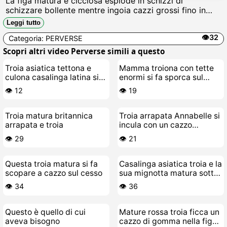
La figa matura e cicciosa esplode in schizzi di
schizzare bollente mentre ingoia cazzi grossi fino in
gola, sbavando e scopando come una zoccola
Leggi tutto
insaziabile, troia da gangbang.
👁️32
Categoria:
PERVERSE
Scopri altri video Perverse simili a questo
Troia asiatica tettona e
Mamma troiona con tette
culona casalinga latina si
enormi si fa sporca sul
fa scopare senza freni
cesso
👁️ 12
👁️ 19
Troia matura britannica
Troia arrapata Annabelle si
arrapata e troia
incula con un cazzo
mostruoso
👁️ 29
👁️ 21
Questa troia matura si fa
Casalinga asiatica troia e la
scopare a cazzo sul cesso
sua mignotta matura sotto
la doccia
👁️ 34
👁️ 36
Questo è quello di cui
Mature rossa troia ficca un
aveva bisogno
cazzo di gomma nella figa