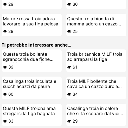
pelosa
👁️ 29
👁️ 30
Mature rossa troia adora
Questa troia bionda di
lavorare la sua figa pelosa
mamma adora un cazzo
nero
👁️ 29
👁️ 25
Ti potrebbe interessare anche...
Questa troia bollente
Troia britannica MILF troia
sgranocchia due fiche
ad arraparsi la figa
vecchie e cascanti
👁️ 39
👁️ 61
Casalinga troia inculata e
Troia MILF bollente che
succhiacazzi da paura
cavalca un cazzo duro e
grosso
👁️ 60
👁️ 34
Questa MILF troiona ama
Casalinga troia in calore
sfregarsi la figa bagnata
che si fa scopare dal vicino
di casa
👁️ 33
👁️ 29