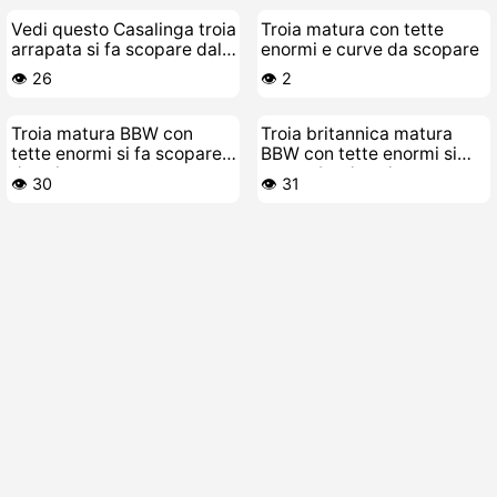
Vedi questo Casalinga troia
Troia matura con tette
arrapata si fa scopare dal
enormi e curve da scopare
suo stallone giovane
👁️ 26
👁️ 2
Troia matura BBW con
Troia britannica matura
tette enormi si fa scopare
BBW con tette enormi si
da sola
masturba da sola come
👁️ 30
👁️ 31
una porca