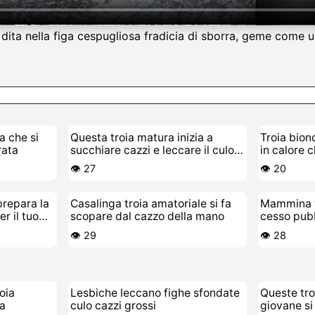
 dita nella figa cespugliosa fradicia di sborra, geme come un
a che si
Questa troia matura inizia a
Troia bion
rata
succhiare cazzi e leccare il culo
in calore c
in cesso
👁️ 27
👁️ 20
repara la
Casalinga troia amatoriale si fa
Mammina t
r il tuo
scopare dal cazzo della mano
cesso pub
👁️ 29
👁️ 28
oia
Lesbiche leccano fighe sfondate
Queste tro
ga
culo cazzi grossi
giovane si