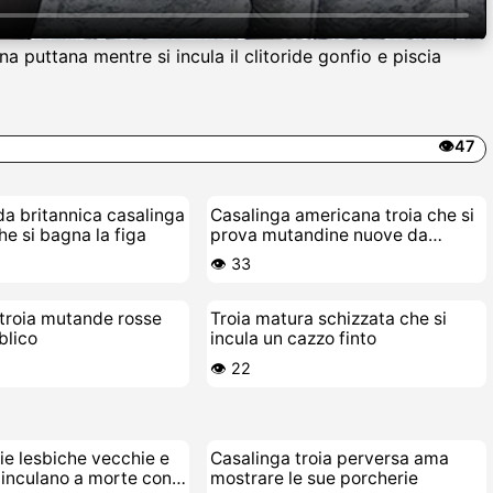
a puttana mentre si incula il clitoride gonfio e piscia
👁️47
da britannica casalinga
Casalinga americana troia che si
he si bagna la figa
prova mutandine nuove da
scopare
👁️ 33
roia mutande rosse
Troia matura schizzata che si
blico
incula un cazzo finto
👁️ 22
ie lesbiche vecchie e
Casalinga troia perversa ama
 inculano a morte con
mostrare le sue porcherie