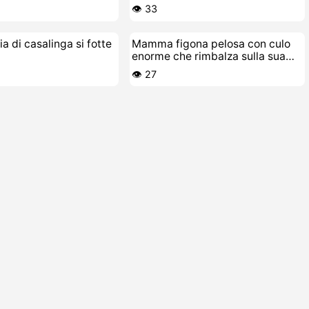
👁️ 33
a di casalinga si fotte
Mamma figona pelosa con culo
enorme che rimbalza sulla sua
troia trampolino
👁️ 27