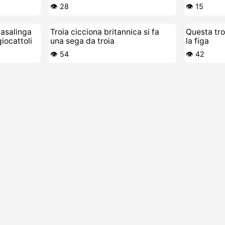
lo strapon
👁️ 28
👁️ 15
casalinga
Troia cicciona britannica si fa
Questa troi
giocattoli
una sega da troia
la figa
👁️ 54
👁️ 42