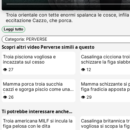
Troia orientale con tette enormi spalanca le cosce, infila
eccitazione Cazzo, che porca.
Leggi tutto
Categoria:
PERVERSE
Scopri altri video Perverse simili a questo
Troia pisciona vogliosa e
Casalinga cicciona troi
incazzata sul cesso
schizzare la figa slabb
👁️ 27
👁️ 12
Mamma porca troia succhia
Mamma schizzante si p
cazzi e sgorga piscio come una
figa fradicia apposta pe
fontana
cazzo
👁️ 26
👁️ 29
Ti potrebbe interessare anche...
Troia americana MILF si incula la
Casalinga britannica tr
figa pelosa con le dita
vogliosa si scopa la fi