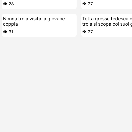
👁️ 28
👁️ 27
Nonna troia visita la giovane
Tetta grosse tedesca 
coppia
troia si scopa coi suoi 
👁️ 31
👁️ 27