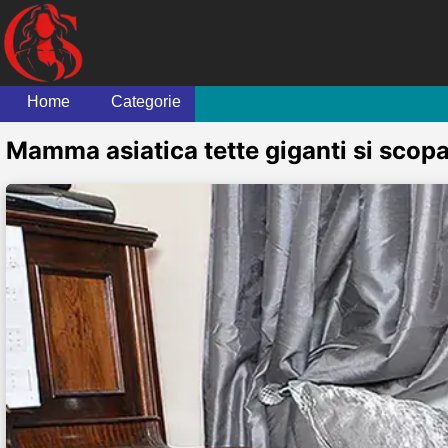
Home
Categorie
Mamma asiatica tette giganti si scopa