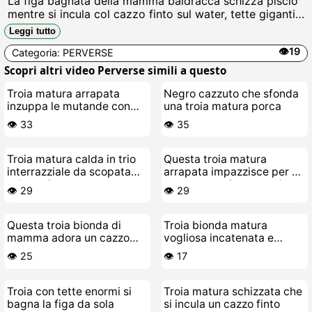
La figa bagnata della mamma baldracca schizza piscio
mentre si incula col cazzo finto sul water, tette giganti
che sbattono, urlando scopami il culo troia e si riempie
Leggi tutto
di sborra finta Porca indecente.
👁️19
Categoria:
PERVERSE
Scopri altri video Perverse simili a questo
Troia matura arrapata
Negro cazzuto che sfonda
inzuppa le mutande con
una troia matura porca
sborra schizzare
👁️ 33
👁️ 35
Troia matura calda in trio
Questa troia matura
interrazziale da scopata
arrapata impazzisce per un
selvaggia
cazzo nero giovane e duro
👁️ 29
👁️ 29
Questa troia bionda di
Troia bionda matura
mamma adora un cazzo
vogliosa incatenata e
nero
perversa sul cesso
👁️ 25
👁️ 17
Troia con tette enormi si
Troia matura schizzata che
bagna la figa da sola
si incula un cazzo finto