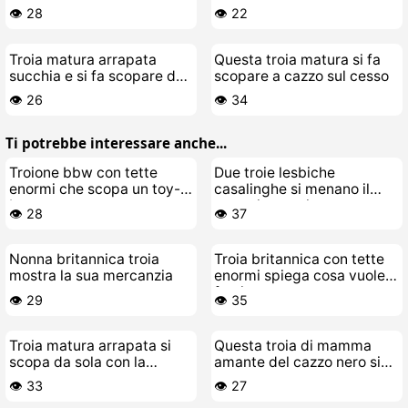
👁️ 28
👁️ 22
Troia matura arrapata
Questa troia matura si fa
succhia e si fa scopare da
scopare a cazzo sul cesso
un negro
👁️ 26
👁️ 34
Ti potrebbe interessare anche...
Troione bbw con tette
Due troie lesbiche
enormi che scopa un toy-
casalinghe si menano il
boy
cazzo in soggiorno
👁️ 28
👁️ 37
Nonna britannica troia
Troia britannica con tette
mostra la sua mercanzia
enormi spiega cosa vuole
farsi scopare
👁️ 29
👁️ 35
Troia matura arrapata si
Questa troia di mamma
scopa da sola con la
amante del cazzo nero si
bacchetta Hitachi
prende la sua sborrata
👁️ 33
👁️ 27
quotidiana