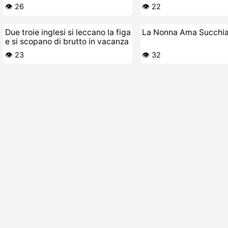
piscio
👁️ 26
👁️ 22
Due troie inglesi si leccano la figa
La Nonna Ama Succhiar
e si scopano di brutto in vacanza
👁️ 23
👁️ 32