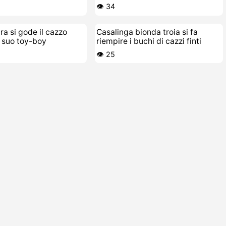
👁️ 34
ra si gode il cazzo
Casalinga bionda troia si fa
 suo toy-boy
riempire i buchi di cazzi finti
👁️ 25