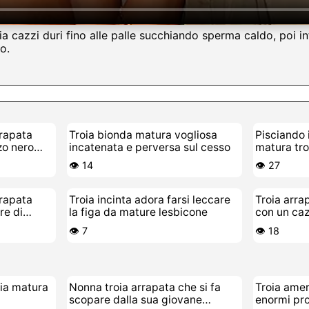
a cazzi duri fino alle palle succhiando sperma caldo, poi in
o.
rrapata
Troia bionda matura vogliosa
Pisciando 
zo nero
incatenata e perversa sul cesso
matura tro
👁️ 14
👁️ 27
rrapata
Troia incinta adora farsi leccare
Troia arra
re di
la figa da mature lesbicone
con un ca
👁️ 7
👁️ 18
oia matura
Nonna troia arrapata che si fa
Troia ame
scopare dalla sua giovane
enormi pro