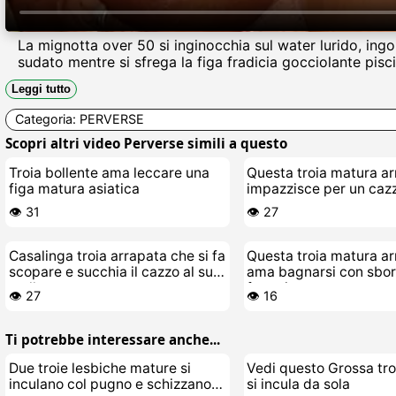
La mignotta over 50 si inginocchia sul water lurido, ingoi
sudato mentre si sfrega la figa fradicia gocciolante pisci
Leggi tutto
Categoria:
PERVERSE
Scopri altri video Perverse simili a questo
Troia bollente ama leccare una
Questa troia matura a
figa matura asiatica
impazzisce per un caz
giovane e duro
👁️ 31
👁️ 27
Casalinga troia arrapata che si fa
Questa troia matura a
scopare e succhia il cazzo al suo
ama bagnarsi con sbor
stallone nero
femmina
👁️ 27
👁️ 16
Ti potrebbe interessare anche...
Due troie lesbiche mature si
Vedi questo Grossa tr
inculano col pugno e schizzano
si incula da sola