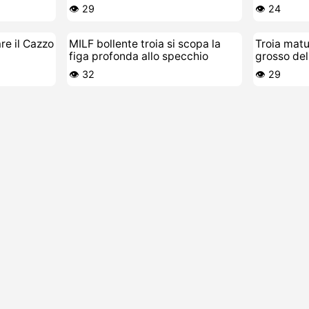
leccafighe
perversa
👁️ 29
👁️ 24
e il Cazzo
MILF bollente troia si scopa la
Troia matu
figa profonda allo specchio
grosso del
👁️ 32
👁️ 29