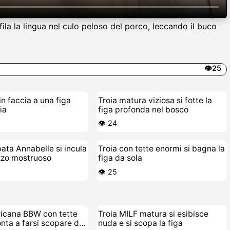
fila la lingua nel culo peloso del porco, leccando il buco
👁️25
in faccia a una figa
Troia matura viziosa si fotte la
ia
figa profonda nel bosco
👁️ 24
pata Annabelle si incula
Troia con tette enormi si bagna la
zzo mostruoso
figa da sola
👁️ 25
ricana BBW con tette
Troia MILF matura si esibisce
nta a farsi scopare da
nuda e si scopa la figa