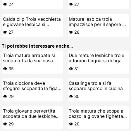
scopano senza freni e poi
culo grosso
👁️ 24
👁️ 27
pure di più
Calda clip Troia vecchietta
Mature lesbica troia
e giovane lesbica si
impazzisce per il sapore di
leccano la figa sul divano
fighetta giovane
👁️ 27
👁️ 28
Ti potrebbe interessare anche...
Troia matura arrapata si
Due mature lesbiche troie
scopa tutta la sua casa
adorano bagnarsi di figa
👁️ 35
👁️ 31
Troia cicciona deve
Casalinga troia si fa
sfogarsi scopando la figa
scopare sporco in cucina
di continuo
👁️ 29
👁️ 30
Troia giovane pervertita
Troia matura che scopa a
scopata da due lesbiche
cazzo la giovane fighetta
mature arrapate
lesbica bollente
👁️ 29
👁️ 20