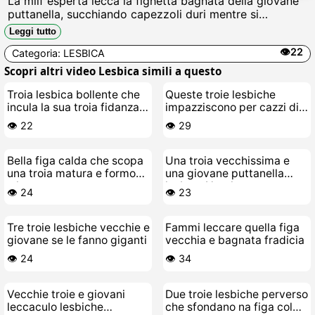
La milf esperta lecca la fighetta bagnata della giovane
puttanella, succhiando capezzoli duri mentre si
strusciano fighe gonfie, sudate e pronte a scoparsi con
Leggi tutto
dita e lingua fino allorgasmo urlato Cazzo di passione
👁️22
Categoria:
LESBICA
lesbo.
Scopri altri video Lesbica simili a questo
Troia lesbica bollente che
Queste troie lesbiche
incula la sua troia fidanzata
impazziscono per cazzi di
anagraficamente scopata
gomma grossi
👁️ 22
👁️ 29
Bella figa calda che scopa
Una troia vecchissima e
una troia matura e formosa
una giovane puttanella
a letto
lesbo a Natale
👁️ 24
👁️ 23
Tre troie lesbiche vecchie e
Fammi leccare quella figa
giovane se le fanno giganti
vecchia e bagnata fradicia
👁️ 24
👁️ 34
Vecchie troie e giovani
Due troie lesbiche perverso
leccaculo lesbiche
che sfondano na figa col