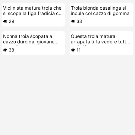
Violinista matura troia che
Troia bionda casalinga si
si scopa la figa fradicia col
incula col cazzo di gomma
violino
👁️ 29
👁️ 33
Nonna troia scopata a
Questa troia matura
cazzo duro dal giovane
arrapata ti fa vedere tutto
porcellino
e di più
👁️ 38
👁️ 11