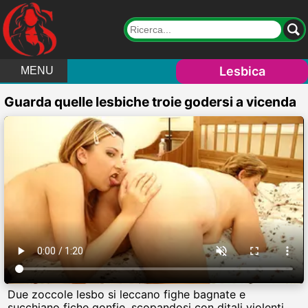
Lesbica
MENU
Guarda quelle lesbiche troie godersi a vicenda
Due zoccole lesbo si leccano fighe bagnate e
succhiano fiche gonfie, scopandosi con ditali violenti e