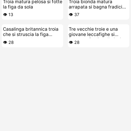
Troia matura pelosa si fotte
Troia bionda matura
la figa da sola
arrapata si bagna fradicia
sul divano con cazzi di
👁️ 13
👁️ 37
gomma
Casalinga britannica troia
Tre vecchie troie e una
che si struscia la figa
giovane leccafighe si
mentre guarda porcate
bagnano fradice di piscia e
👁️ 28
👁️ 28
sborra