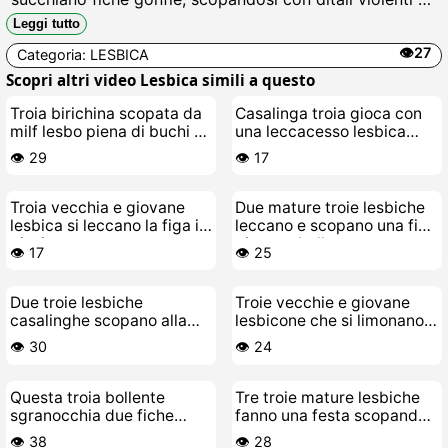
sfregando clitoridi fino a schizzareare sborra di fica in
Leggi tutto
faccia Cazzo che bagordi.
👁️27
Categoria:
LESBICA
Scopri altri video Lesbica simili a questo
Troia birichina scopata da
Casalinga troia gioca con
milf lesbo piena di buchi e
una leccacesso lesbica
piercing
arrapata
👁️ 29
👁️ 17
Troia vecchia e giovane
Due mature troie lesbiche
lesbica si leccano la figa in
leccano e scopano una figa
piscina
giovane bollente
👁️ 17
👁️ 25
Due troie lesbiche
Troie vecchie e giovane
casalinghe scopano alla
lesbicone che si limonano e
grande
poi leccano fiche
👁️ 30
👁️ 24
Questa troia bollente
Tre troie mature lesbiche
sgranocchia due fiche
fanno una festa scopando
vecchie e cascanti
sul divano
👁️ 38
👁️ 28