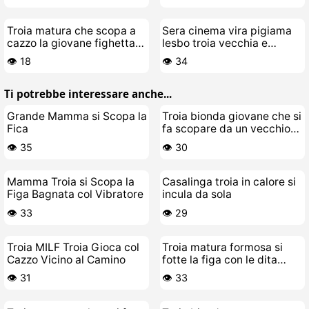
Troia matura che scopa a
Sera cinema vira pigiama
cazzo la giovane fighetta
lesbo troia vecchia e
lesbica bollente
giovane
👁️ 18
👁️ 34
Ti potrebbe interessare anche...
Grande Mamma si Scopa la
Troia bionda giovane che si
Fica
fa scopare da un vecchio
porco
👁️ 35
👁️ 30
Mamma Troia si Scopa la
Casalinga troia in calore si
Figa Bagnata col Vibratore
incula da sola
👁️ 33
👁️ 29
Troia MILF Troia Gioca col
Troia matura formosa si
Cazzo Vicino al Camino
fotte la figa con le dita
urlando come una zoccola
👁️ 31
👁️ 33