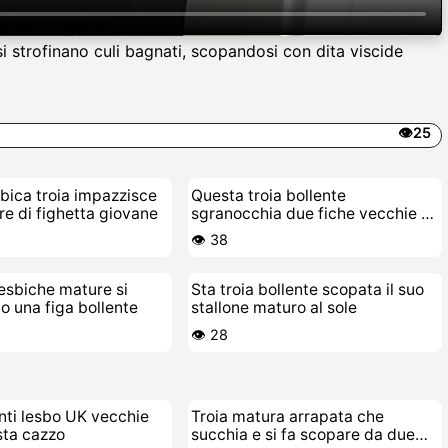
si strofinano culi bagnati, scopandosi con dita viscide
👁️25
bica troia impazzisce
Questa troia bollente
ore di fighetta giovane
sgranocchia due fiche vecchie e
cascanti
👁️ 38
lesbiche mature si
Sta troia bollente scopata il suo
o una figa bollente
stallone maturo al sole
👁️ 28
nti lesbo UK vecchie
Troia matura arrapata che
sta cazzo
succhia e si fa scopare da due