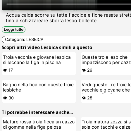
Acqua calda scorre su tette flaccide e fiche rasate strett
fino a schizzareare sborra lesbo bollente.
Leggi tutto
Categoria:
LESBICA
Scopri altri video Lesbica simili a questo
Troia vecchia e giovane lesbica
Queste troie lesbiche
si leccano la figa in piscina
impazziscono per cazzi
gomma grossi
👁️ 17
👁️ 29
Bagno nella fica con queste troie
Vedi questo Tre troie l
lesbiche
vecchie e giovane che 
bagnano fradice
👁️ 30
👁️ 28
Ti potrebbe interessare anche...
Mature rossa troia ficca un cazzo
Troia matura zozza si 
di gomma nella figa pelosa
sola con tacchi e calze