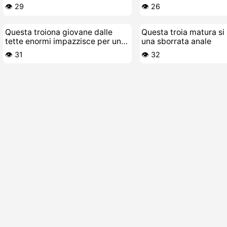
👁️ 29
👁️ 26
Questa troiona giovane dalle
Questa troia matura si
tette enormi impazzisce per un
una sborrata anale
cazzo vecchio e grosso
👁️ 31
👁️ 32