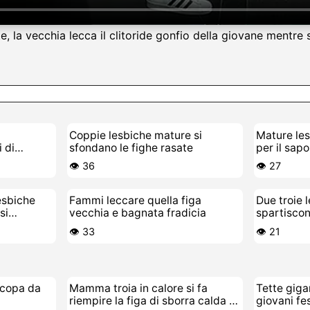
e, la vecchia lecca il clitoride gonfio della giovane mentre 
Coppie lesbiche mature si
Mature les
 di
sfondano le fighe rasate
per il sap
👁️ 36
👁️ 27
esbiche
Fammi leccare quella figa
Due troie 
si
vecchia e bagnata fradicia
spartiscon
👁️ 33
👁️ 21
scopa da
Mamma troia in calore si fa
Tette giga
riempire la figa di sborra calda e
giovani fe