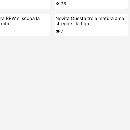
cazzi insieme
👁️ 25
ra BBW si scopa la
Novità Questa troia matura ama
 dita
sfregarsi la figa
👁️ 7