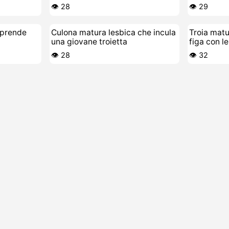
fresca
👁️ 28
👁️ 29
 prende
Culona matura lesbica che incula
Troia matu
una giovane troietta
figa con le
👁️ 28
👁️ 32