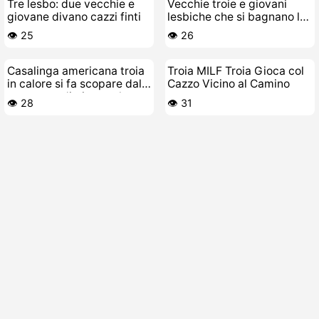
Tre lesbo: due vecchie e
Vecchie troie e giovani
giovane divano cazzi finti
lesbiche che si bagnano la
figa
👁️ 25
👁️ 26
Casalinga americana troia
Troia MILF Troia Gioca col
in calore si fa scopare dal
Cazzo Vicino al Camino
suo cazzo di giocattolo
👁️ 28
👁️ 31