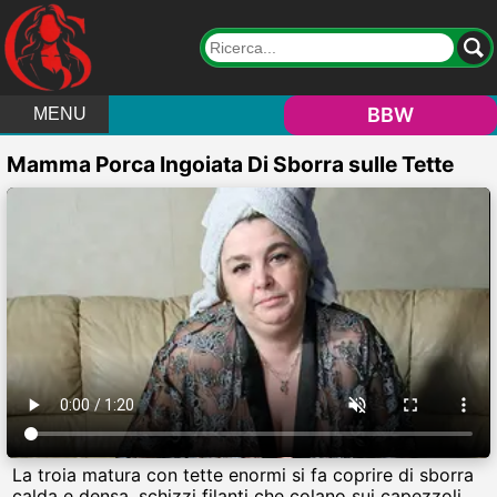
BBW
MENU
Mamma Porca Ingoiata Di Sborra sulle Tette
La troia matura con tette enormi si fa coprire di sborra
calda e densa, schizzi filanti che colano sui capezzoli