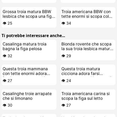
Grossa troia matura BBW
Troia americana BBW con
lesbica che scopa una figa
tette enormi si scopa col
giovane e calda
suo cazzo di giocattolo
👁️ 25
👁️ 34
Ti potrebbe interessare anche...
Casalinga matura troia
Bionda rovente che scopa
bagna la figa pelosa
la sua troia lesbica matura
tutta la notte
👁️ 32
👁️ 29
Questa troia mammana
Questa troia matura
con tette enormi adora
cicciona adora farsi
farsi scopare e succhiare
scopare e succhiare cazzi
👁️ 27
👁️ 24
cazzi
Casalinghe troie arrapate
Troia americana carina si
che si limonano
scopa la figa sul letto
👁️ 30
👁️ 27