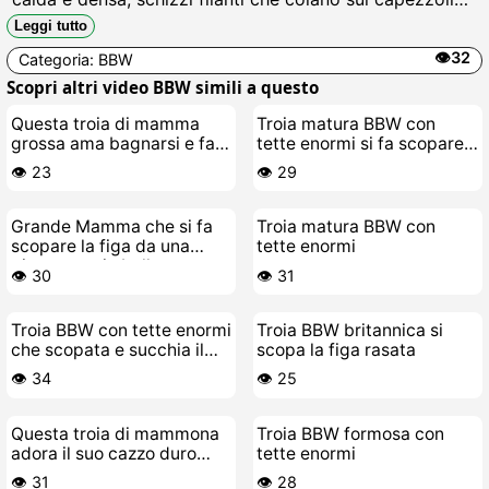
duri mentre lei si lecca le labbra e implora altro cazzo
Leggi tutto
da scopare.
👁️32
Categoria:
BBW
Scopri altri video BBW simili a questo
Questa troia di mamma
Troia matura BBW con
grossa ama bagnarsi e fare
tette enormi si fa scopare
la selvaggia
da sola
👁️ 23
👁️ 29
Grande Mamma che si fa
Troia matura BBW con
scopare la figa da una
tette enormi
giovane troia bollente
👁️ 30
👁️ 31
Troia BBW con tette enormi
Troia BBW britannica si
che scopata e succhia il
scopa la figa rasata
cazzo del fidanzato
👁️ 34
👁️ 25
Questa troia di mammona
Troia BBW formosa con
adora il suo cazzo duro
tette enormi
finto
👁️ 31
👁️ 28