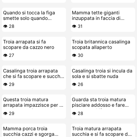
Quando si tocca la figa
Mamma tette giganti
smette solo quando
inzuppata in faccia di
schizza
piscio
👁️ 28
👁️ 31
Troia arrapata si fa
Troia britannica casalinga
scopare da cazzo nero
scopata allaperto
👁️ 27
👁️ 30
Casalinga troia arrapata
Casalinga troia si incula da
che si fa scopare e succhia
sola e si sbatte nuda
il cazzo al suo stallone nero
👁️ 29
👁️ 26
Questa troia matura
Guarda sta troia matura
arrapata impazzisce per un
pisciare addosso e fare
cazzo nero giovane e duro
porcate schifose
👁️ 29
👁️ 28
Mamma porca troia
Troia matura arrapata
succhia cazzi e sgorga
succhia e si fa scopare da