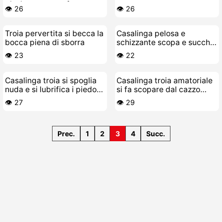
piscio come una fontana
un negro
👁️ 26
👁️ 26
Troia pervertita si becca la
Casalinga pelosa e
bocca piena di sborra
schizzante scopa e succhia
il suo toy-boy
👁️ 23
👁️ 22
Casalinga troia si spoglia
Casalinga troia amatoriale
nuda e si lubrifica i piedoni
si fa scopare dal cazzo
per farti sborrare
della mano
👁️ 27
👁️ 29
Prec.
1
2
3
4
Succ.