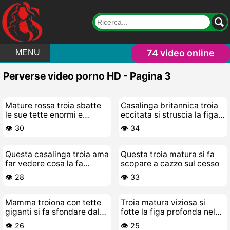
74 video online
MENU
Perverse video porno HD - Pagina 3
Mature rossa troia sbatte
Casalinga britannica troia
le sue tette enormi e
eccitata si struscia la figa
impazzisce per un cazzo
nel parco
👁️ 30
👁️ 34
grosso
Questa casalinga troia ama
Questa troia matura si fa
far vedere cosa la fa
scopare a cazzo sul cesso
sbavare di figa
👁️ 28
👁️ 33
Mamma troiona con tette
Troia matura viziosa si
giganti si fa sfondare dal
fotte la figa profonda nel
cazzo nero duro
bosco
👁️ 26
👁️ 25