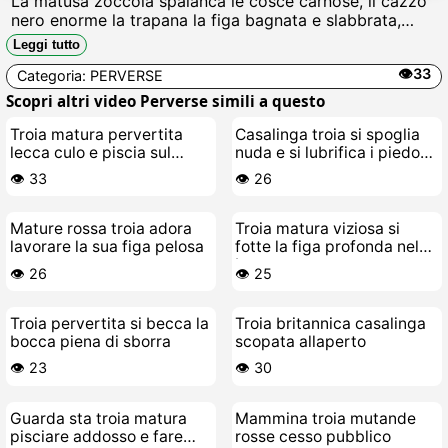
La matusa zoccola spalanca le cosce carnose, il cazzo
nero enorme la trapana la figa bagnata e slabbrata,
sborra calda le riempie il culo sfondato mentre urla
Leggi tutto
scopami più forte, bestia.
👁️33
Categoria:
PERVERSE
Scopri altri video Perverse simili a questo
Troia matura pervertita
Casalinga troia si spoglia
lecca culo e piscia sul
nuda e si lubrifica i piedoni
cesso
per farti sborrare
👁️ 33
👁️ 26
Mature rossa troia adora
Troia matura viziosa si
lavorare la sua figa pelosa
fotte la figa profonda nel
bosco
👁️ 26
👁️ 25
Troia pervertita si becca la
Troia britannica casalinga
bocca piena di sborra
scopata allaperto
👁️ 23
👁️ 30
Guarda sta troia matura
Mammina troia mutande
pisciare addosso e fare
rosse cesso pubblico