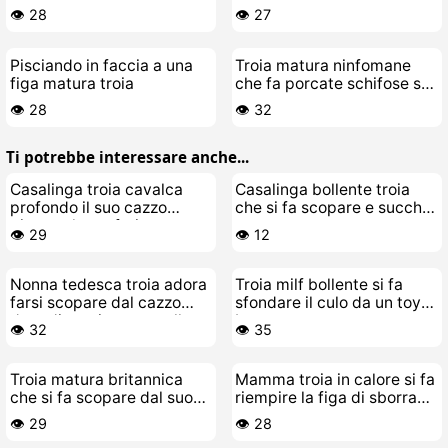
porcate schifose
👁️ 28
👁️ 27
Pisciando in faccia a una
Troia matura ninfomane
figa matura troia
che fa porcate schifose sul
cesso
👁️ 28
👁️ 32
Ti potrebbe interessare anche...
Casalinga troia cavalca
Casalinga bollente troia
profondo il suo cazzo
che si fa scopare e succhia
giocattolo preferito
cazzo come una puttana
👁️ 29
👁️ 12
Nonna tedesca troia adora
Troia milf bollente si fa
farsi scopare dal cazzo
sfondare il culo da un toy-
duro di un giovane stallone
boy
👁️ 32
👁️ 35
Troia matura britannica
Mamma troia in calore si fa
che si fa scopare dal suo
riempire la figa di sborra
toy-boy
calda e fresca
👁️ 29
👁️ 28