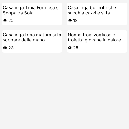
Casalinga Troia Formosa si
Casalinga bollente che
Scopa da Sola
succhia cazzi e si fa
scopare
👁️ 25
👁️ 19
Casalinga troia matura si fa
Nonna troia vogliosa e
scopare dalla mano
troietta giovane in calore
👁️ 23
👁️ 28