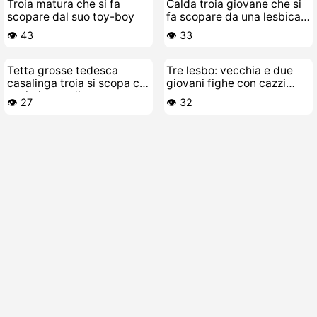
Troia matura che si fa
Calda troia giovane che si
scopare dal suo toy-boy
fa scopare da una lesbica
matura ninfomane
👁️ 43
👁️ 33
Tetta grosse tedesca
Tre lesbo: vecchia e due
casalinga troia si scopa coi
giovani fighe con cazzi
suoi giocattoli
gomma
👁️ 27
👁️ 32