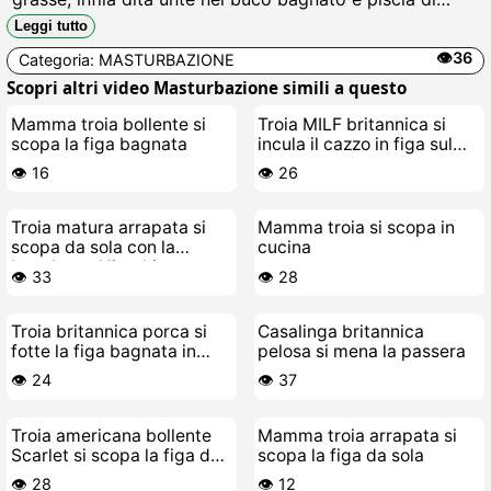
godimento mentre si strizza le tette flaccide, gemendo
Leggi tutto
come una puttana in calore che implora cazzi grossi.
👁️36
Categoria:
MASTURBAZIONE
Scopri altri video Masturbazione simili a questo
Mamma troia bollente si
Troia MILF britannica si
scopa la figa bagnata
incula il cazzo in figa sul
letto
👁️ 16
👁️ 26
Troia matura arrapata si
Mamma troia si scopa in
scopa da sola con la
cucina
bacchetta Hitachi
👁️ 33
👁️ 28
Troia britannica porca si
Casalinga britannica
fotte la figa bagnata in
pelosa si mena la passera
cucina
👁️ 24
👁️ 37
Troia americana bollente
Mamma troia arrapata si
Scarlet si scopa la figa da
scopa la figa da sola
sola
👁️ 28
👁️ 12