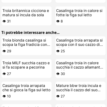
Troia britannica cicciona e
Casalinga troia in calore si
matura si incula da sola
fotte la figa sul letto
👁️ 31
👁️ 8
Ti potrebbe interessare anche...
Troia bionda casalinga si
Casalinga troia arrapata si
scopa la figa fradicia con
scopa con il suo cazzo di
le dita
dildo gigante
👁️ 29
👁️ 25
Troia MILF succhia cazzo e
Casalinga troia in calore
si fa scopare a pecorina
succhia il cazzo allamante
e si fa scopare
👁️ 27
👁️ 30
Casalinga troia arrapata
Mature bbw troia incula e
che si gioca la figa sul letto
succhia il cazzo del suo
toy-boy con sborrata
👁️ 10
👁️ 27
interna