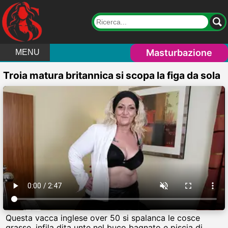
Masturbazione
MENU
Troia matura britannica si scopa la figa da sola
Questa vacca inglese over 50 si spalanca le cosce
grasse, infila dita unte nel buco bagnato e piscia di