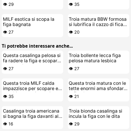
divano
👁️ 29
👁️ 35
MILF esotica si scopa la
Troia matura BBW formosa
figa bagnata
si lubrifica il cazzo di fica
grassa e si scopa da sola
👁️ 27
👁️ 20
Ti potrebbe interessare anche...
Questa casalinga pelosa si
Troia bollente lecca figa
fa radere la figa e scopare
pelosa matura lesbica
a cazzo duro
👁️ 27
👁️ 27
Questa troia MILF calda
Questa troia matura con le
impazzisce per scopare e
tette enormi ama sfondarsi
succhiare cazzi grossi
la figa bagnata
👁️ 35
👁️ 21
Casalinga troia americana
Troia bionda casalinga si
si bagna la figa davanti al
incula la figa con le dita
pc
👁️ 16
👁️ 29