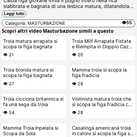
Calda figa giovane infila il pugno intero nella fica
slabbrata e bagnata di una lesbica matura, dilatandola
fino al limite mentre urla di piacere, succhiando tette
Leggi tutto
flaccide e leccando il clitoride gonfio in unorgia di
👁️55
Categoria:
MASTURBAZIONE
umori viscidi e orgasmi anali violenti.
Scopri altri video Masturbazione simili a questo
Troia matura arrapata si
Troia Milf Arrapata Fistata
scopa la figa bagnata
e Riempita in Doppio Cazzo
in un Trio Porco
👁️ 21
👁️ 26
Troia bionda matura si
Mamma troia si scopa la
scopa la figa bagnata
figa fradicia
👁️ 27
👁️ 28
Troia cicciona britannica si
Violinista matura troia che
fa una sega da troia
si scopa la figa fradicia col
violino
👁️ 54
👁️ 28
Mamma Troia Inpelata si
Casalinga americana troia
Scopa da Sola
in calore si scopa la figa sul