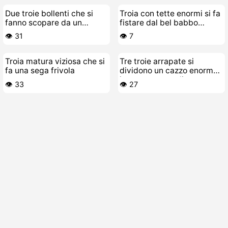
Due troie bollenti che si
Troia con tette enormi si fa
fanno scopare da un
fistare dal bel babbo
vecchio porco schifoso
giovane focoso
👁️ 31
👁️ 7
Troia matura viziosa che si
Tre troie arrapate si
fa una sega frivola
dividono un cazzo enorme
in una scopata di gruppo
👁️ 33
👁️ 27
bollente