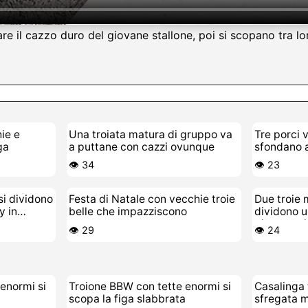
are il cazzo duro del giovane stallone, poi si scopano tra l
ie e
Una troiata matura di gruppo va
Tre porci 
ga
a puttane con cazzi ovunque
sfondano 
troia bolle
👁️ 34
👁️ 23
si dividono
Festa di Natale con vecchie troie
Due troie 
y in
belle che impazziscono
dividono u
giovane vi
👁️ 29
👁️ 24
 enormi si
Troione BBW con tette enormi si
Casalinga 
scopa la figa slabbrata
sfregata m