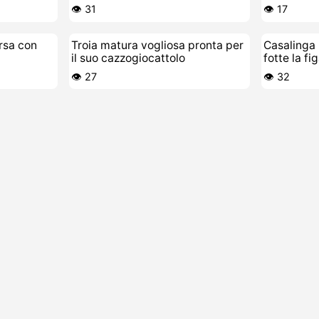
👁️ 31
👁️ 17
rsa con
Troia matura vogliosa pronta per
Casalinga 
i
il suo cazzogiocattolo
fotte la fi
👁️ 27
👁️ 32