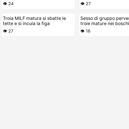
sborrata quotidiana
👁️ 24
👁️ 27
Troia MILF matura si sbatte le
Sesso di gruppo perve
tette e si incula la figa
troie mature nei bosch
👁️ 27
👁️ 16