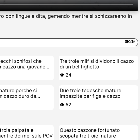
oro con lingue e dita, gemendo mentre si schizzareano in
👁️29
vecchi schifosi che
Tre troie milf si dividono il cazzo
a cazzo una giovane
di un bel fighetto
nte
👁️ 24
mature porche si
Due troie tedesche mature
n cazzo duro da
impazzite per figa e cazzo
chingo sul divano
👁️ 52
troia palpata e
Questo cazzone fortunato
entre dorme, stile POV
scopata tre troie mature