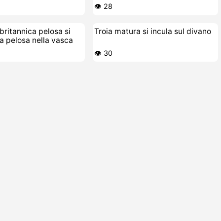
👁️ 28
britannica pelosa si
Troia matura si incula sul divano
ga pelosa nella vasca
👁️ 30