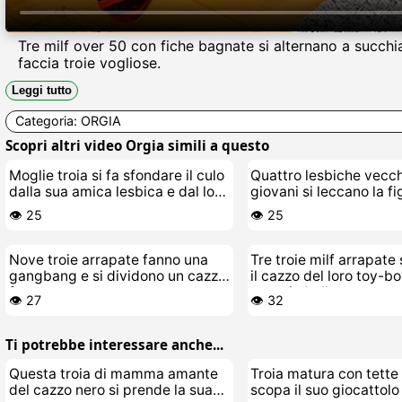
Tre milf over 50 con fiche bagnate si alternano a succhi
faccia troie vogliose.
Leggi tutto
Categoria:
ORGIA
Scopri altri video Orgia simili a questo
Moglie troia si fa sfondare il culo
Quattro lesbiche vecch
dalla sua amica lesbica e dal loro
giovani si leccano la fi
stallone
👁️ 25
👁️ 25
Nove troie arrapate fanno una
Tre troie milf arrapate 
gangbang e si dividono un cazzo
il cazzo del loro toy-bo
fortunato
unorgia bollente
👁️ 27
👁️ 32
Ti potrebbe interessare anche...
Questa troia di mamma amante
Troia matura con tette
del cazzo nero si prende la sua
scopa il suo giocattolo