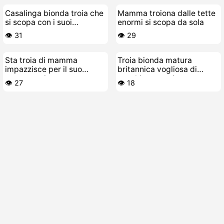
Casalinga bionda troia che
Mamma troiona dalle tette
si scopa con i suoi
enormi si scopa da sola
giocattoli
👁️ 31
👁️ 29
Sta troia di mamma
Troia bionda matura
impazzisce per il suo
britannica vogliosa di
cazzetto giovane
succhiare cazzi
👁️ 27
👁️ 18