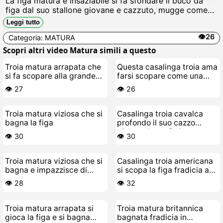
La figa matura e insaziabile si fa sfondare il buco da
figa dal suo stallone giovane e cazzuto, mugge come
una vacca mentre lui le pompa cazziate violente nel
Leggi tutto
culo e nella gola, sborra calda ovunque.
👁️26
Categoria:
MATURA
Scopri altri video Matura simili a questo
Troia matura arrapata che
Questa casalinga troia ama
si fa scopare alla grande
farsi scopare come una
dal suo stallone giovane
puttana in cucina
👁️ 27
👁️ 26
Troia matura viziosa che si
Casalinga troia cavalca
bagna la figa
profondo il suo cazzo
giocattolo preferito
👁️ 30
👁️ 30
Troia matura viziosa che si
Casalinga troia americana
bagna e impazzisce di
si scopa la figa fradicia a
cazzo
letto
👁️ 28
👁️ 32
Troia matura arrapata si
Troia matura britannica
gioca la figa e si bagna
bagnata fradicia in