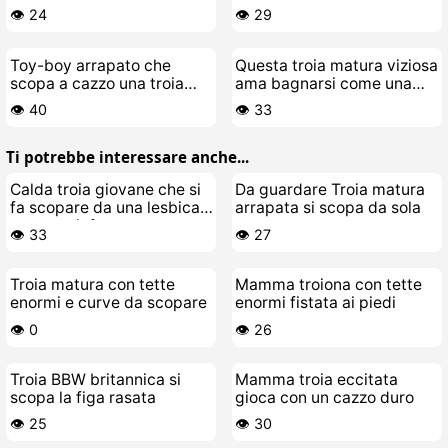
tutta
giardino
👁️ 24
👁️ 29
Toy-boy arrapato che
Questa troia matura viziosa
scopa a cazzo una troia
ama bagnarsi come una
matura porca
fontana
👁️ 40
👁️ 33
Ti potrebbe interessare anche...
Calda troia giovane che si
Da guardare Troia matura
fa scopare da una lesbica
arrapata si scopa da sola
matura ninfomane
👁️ 33
👁️ 27
Troia matura con tette
Mamma troiona con tette
enormi e curve da scopare
enormi fistata ai piedi
👁️ 0
👁️ 26
Troia BBW britannica si
Mamma troia eccitata
scopa la figa rasata
gioca con un cazzo duro
👁️ 25
👁️ 30