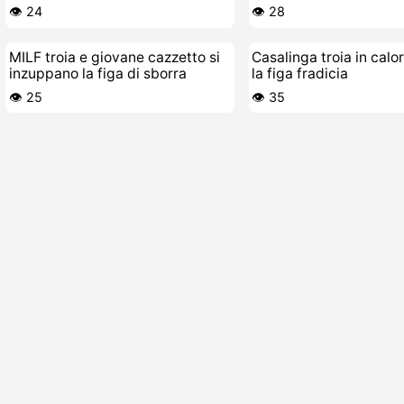
👁️ 24
👁️ 28
MILF troia e giovane cazzetto si
Casalinga troia in calo
inzuppano la figa di sborra
la figa fradicia
👁️ 25
👁️ 35