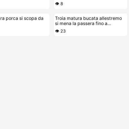
👁️ 8
ra porca si scopa da
Troia matura bucata allestremo
si mena la passera fino a
sborrare
👁️ 23