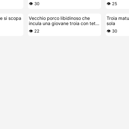
👁️ 30
👁️ 25
re si scopa
Vecchio porco libidinoso che
Troia matu
incula una giovane troia con tette
sola
enormi
👁️ 22
👁️ 30