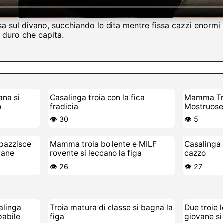
riosa sul divano, succhiando le dita mentre fissa cazzi eno
o duro che capita.
ana si
Casalinga troia con la fica
Mamma Tro
o
fradicia
Mostruose 
del Cazzo
👁️ 30
👁️ 5
pazzisce
Mamma troia bollente e MILF
Casalinga 
vane
rovente si leccano la figa
cazzo
👁️ 26
👁️ 27
salinga
Troia matura di classe si bagna la
Due troie 
pabile
figa
giovane si