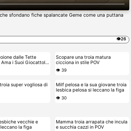
rmi che sfondano fiche spalancate Geme come una puttana
👁️26
ione dalle Tette
Scopare una troia matura
Ama i Suoi Giocattoli
cicciona in stile POV
👁️ 39
troia super vogliosa di
Milf pelosa e la sua giovane troia
lesbica pelosa si leccano la figa
👁️ 30
lesbiche vecchie e
Mamma troia arrapata che incula
 leccano la figa
e succhia cazzi in POV