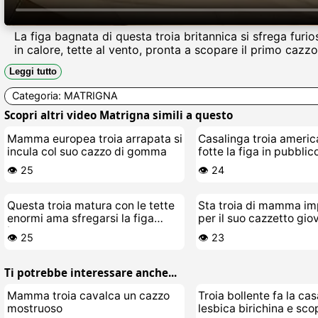
La figa bagnata di questa troia britannica si sfrega fu
in calore, tette al vento, pronta a scopare il primo cazz
Leggi tutto
Categoria:
MATRIGNA
Scopri altri video Matrigna simili a questo
Mamma europea troia arrapata si
Casalinga troia americ
incula col suo cazzo di gomma
fotte la figa in pubblic
👁️ 25
👁️ 24
Questa troia matura con le tette
Sta troia di mamma im
enormi ama sfregarsi la figa
per il suo cazzetto gio
bagnata
👁️ 25
👁️ 23
Ti potrebbe interessare anche...
Mamma troia cavalca un cazzo
Troia bollente fa la ca
mostruoso
lesbica birichina e sco